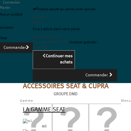
Connexion
Panier
Produit ajouté au panier avec succès
Aucun produit
Quantité
Livraison gratuite !
Total
Livraison
Il y a 1 article dans votre panier
0,00 €
Total produits TTC
Total
Frais d'expédition TTC
Livraison gratuite !
Commander
Total TTC
Continuer mes
achats
Commander
ACCESSOIRES SEAT & CUPRA
GROUPE DMD
Gamme
Menu
LA GAMME SEAT
Mii