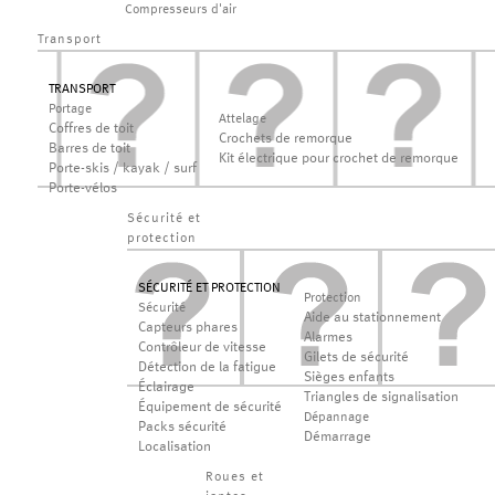
Compresseurs d'air
Transport
TRANSPORT
Portage
Attelage
Coffres de toit
Crochets de remorque
Barres de toit
Kit électrique pour crochet de remorque
Porte-skis / kayak / surf
Porte-vélos
Sécurité et
protection
SÉCURITÉ ET PROTECTION
Protection
Sécurité
Aide au stationnement
Capteurs phares
Alarmes
Contrôleur de vitesse
Gilets de sécurité
Détection de la fatigue
Sièges enfants
Éclairage
Triangles de signalisation
Équipement de sécurité
Dépannage
Packs sécurité
Démarrage
Localisation
Roues et