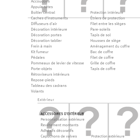
Accoudoirs
Appuie-têtes
Boîtier central
Protection intérieure
Caches d'instruments
Étriers de protection
Diffuseurs d'air
Filet entre les sièges
Décoration intérieure
Pare-soleils
Décoration portes
Tapis de sol
Décoration tablier
Housses de siège
Frein à main
Aménagement du coffre
Kit fumeur
Bac de coffre
Pédales
Filet de coffre
Pommeaux de levier de vitesse
Grille de coffre
Porte-objets
Tapis de coffre
Rétroviseurs intérieurs
Repose-pieds
Tableau des cadrans
Volants
Extérieur
ACCESSOIRES D'EXTÉRIEUR
Personnalisation extérieure
Revêtement montants
Adhésifs décoratifs
Capuchons de valves
Protection extérieure