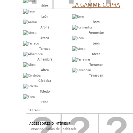
LA GAMME CUPRA
Ibiza
León
Born
Arona
Formentor
Ateca
Leon
Tarraco
Ateca
Alhambra
Terramar
Altea
Tavascan
Córdoba
Toledo
Exeo
Intérieur
ACCESSOIRES D'INTÉRIEUR
Personnalisation de l'habitacle