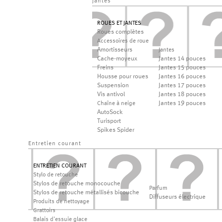
jantes
ROUES ET JANTES
Roues complètes
Accessoires de roue
Amortisseurs
Jantes
Cache-moyeux
Jantes 14 pouces
Freins
Jantes 15 pouces
Housse pour roues
Jantes 16 pouces
Suspension
Jantes 17 pouces
Vis antivol
Jantes 18 pouces
Jantes 19 pouces
Chaîne à neige
AutoSock
Turisport
Spikes Spider
Entretien courant
ENTRETIEN COURANT
Stylo de retouche
Stylos de retouche monocouche
Parfum
Stylos de retouche métallisés bicouche
Diffuseurs électrique
Produits de nettoyage
Grattoirs
Balais d'essuie glace