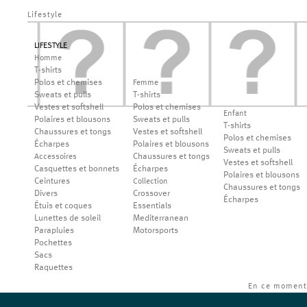
Lifestyle
LIFESTYLE
Homme
T-shirts
Polos et chemises
Femme
Sweats et pulls
T-shirts
Vestes et softshell
Polos et chemises
Enfant
Polaires et blousons
Sweats et pulls
T-shirts
Chaussures et tongs
Vestes et softshell
Polos et chemises
Écharpes
Polaires et blousons
Sweats et pulls
Chaussures et tongs
Accessoires
Vestes et softshell
Casquettes et bonnets
Écharpes
Polaires et blousons
Ceintures
Collection
Chaussures et tongs
Divers
Crossover
Écharpes
Étuis et coques
Essentials
Lunettes de soleil
Mediterranean
Parapluies
Motorsports
Pochettes
Sacs
Raquettes
En ce moment