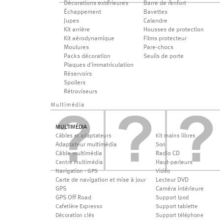
Décorations extérieures
Barre de renfort
Échappement
Bavettes
Jupes
Calandre
Kit arrière
Housses de protection
Kit aérodynamique
Films protecteur
Moulures
Pare-chocs
Packs décoration
Seuils de porte
Plaques d'immatriculation
Réservoirs
Spoilers
Rétroviseurs
Multimédia
MULTIMÉDIA
Câbles et adaptateurs
Kit mains libres
Adaptateur multimédia
Son
Câble multimédia
Radio CD
Haut-parleurs
Centre multimédia
Navigation - GPS
Vidéo
Carte de navigation et mise à jour
Lecteur DVD
GPS
Caméra intérieure
GPS Off Road
Support Ipod
Cafetière Expresso
Support tablette
Décoration clés
Support téléphone