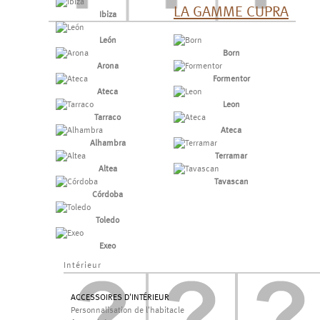
LA GAMME CUPRA
Ibiza
León
Born
Arona
Formentor
Ateca
Leon
Tarraco
Ateca
Alhambra
Terramar
Altea
Tavascan
Córdoba
Toledo
Exeo
Intérieur
ACCESSOIRES D'INTÉRIEUR
Personnalisation de l'habitacle