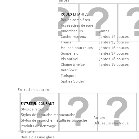
jantes
ROUES ET JANTES
Roues complètes
Accessoires de roue
Amortisseurs
Jantes
Cache-moyeux
Jantes 14 pouces
Freins
Jantes 15 pouces
Housse pour roues
Jantes 16 pouces
Suspension
Jantes 17 pouces
Vis antivol
Jantes 18 pouces
Jantes 19 pouces
Chaîne à neige
AutoSock
Turisport
Spikes Spider
Entretien courant
ENTRETIEN COURANT
Stylo de retouche
Stylos de retouche monocouche
Parfum
Stylos de retouche métallisés bicouche
Diffuseurs électrique
Produits de nettoyage
Grattoirs
Balais d'essuie glace