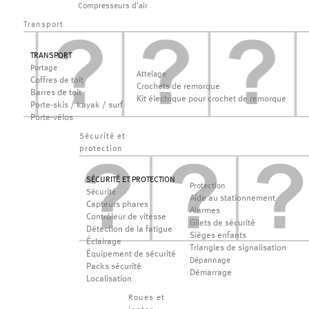
Compresseurs d'air
Transport
TRANSPORT
Portage
Attelage
Coffres de toit
Crochets de remorque
Barres de toit
Kit électrique pour crochet de remorque
Porte-skis / kayak / surf
Porte-vélos
Sécurité et
protection
SÉCURITÉ ET PROTECTION
Protection
Sécurité
Aide au stationnement
Capteurs phares
Alarmes
Contrôleur de vitesse
Gilets de sécurité
Détection de la fatigue
Sièges enfants
Éclairage
Triangles de signalisation
Équipement de sécurité
Dépannage
Packs sécurité
Démarrage
Localisation
Roues et