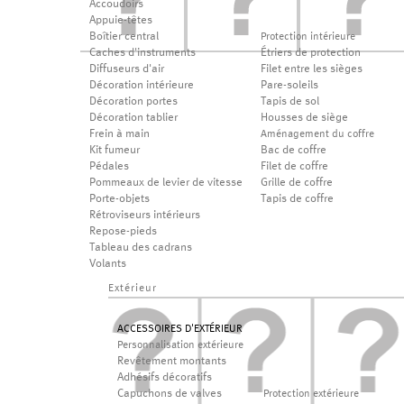
Accoudoirs
Appuie-têtes
Boîtier central
Protection intérieure
Caches d'instruments
Étriers de protection
Diffuseurs d'air
Filet entre les sièges
Décoration intérieure
Pare-soleils
Décoration portes
Tapis de sol
Décoration tablier
Housses de siège
Frein à main
Aménagement du coffre
Kit fumeur
Bac de coffre
Pédales
Filet de coffre
Pommeaux de levier de vitesse
Grille de coffre
Porte-objets
Tapis de coffre
Rétroviseurs intérieurs
Repose-pieds
Tableau des cadrans
Volants
Extérieur
ACCESSOIRES D'EXTÉRIEUR
Personnalisation extérieure
Revêtement montants
Adhésifs décoratifs
Capuchons de valves
Protection extérieure