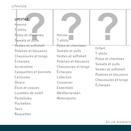
Lifestyle
LIFESTYLE
Homme
T-shirts
Polos et chemises
Femme
Sweats et pulls
T-shirts
Vestes et softshell
Polos et chemises
Enfant
Polaires et blousons
Sweats et pulls
T-shirts
Chaussures et tongs
Vestes et softshell
Polos et chemises
Écharpes
Polaires et blousons
Sweats et pulls
Chaussures et tongs
Accessoires
Vestes et softshell
Casquettes et bonnets
Écharpes
Polaires et blousons
Ceintures
Collection
Chaussures et tongs
Divers
Crossover
Écharpes
Étuis et coques
Essentials
Lunettes de soleil
Mediterranean
Parapluies
Motorsports
Pochettes
Sacs
Raquettes
En ce moment