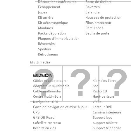
Décorations extérieures
Barre de renfort
Échappement
Bavettes
Jupes
Calandre
Kit arrière
Housses de protection
Kit aérodynamique
Films protecteur
Moulures
Pare-chocs
Packs décoration
Seuils de porte
Plaques d'immatriculation
Réservoirs
Spoilers
Rétroviseurs
Multimédia
MULTIMÉDIA
Câbles et adaptateurs
Kit mains libres
Adaptateur multimédia
Son
Câble multimédia
Radio CD
Haut-parleurs
Centre multimédia
Navigation - GPS
Vidéo
Carte de navigation et mise à jour
Lecteur DVD
GPS
Caméra intérieure
GPS Off Road
Support Ipod
Cafetière Expresso
Support tablette
Décoration clés
Support téléphone