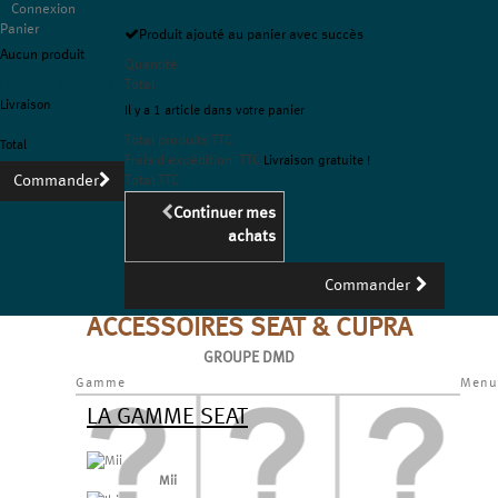
Connexion
Panier
Produit ajouté au panier avec succès
Aucun produit
Quantité
Livraison gratuite !
Total
Livraison
Il y a 1 article dans votre panier
0,00 €
Total produits TTC
Total
Frais d'expédition TTC
Livraison gratuite !
Commander
Total TTC
Continuer mes
achats
Commander
ACCESSOIRES SEAT & CUPRA
GROUPE DMD
Gamme
Menu
LA GAMME SEAT
Mii