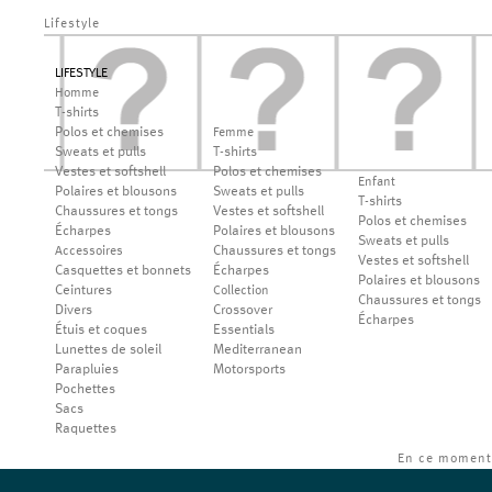
Lifestyle
LIFESTYLE
Homme
T-shirts
Polos et chemises
Femme
Sweats et pulls
T-shirts
Vestes et softshell
Polos et chemises
Enfant
Polaires et blousons
Sweats et pulls
T-shirts
Chaussures et tongs
Vestes et softshell
Polos et chemises
Écharpes
Polaires et blousons
Sweats et pulls
Chaussures et tongs
Accessoires
Vestes et softshell
Casquettes et bonnets
Écharpes
Polaires et blousons
Ceintures
Collection
Chaussures et tongs
Divers
Crossover
Écharpes
Étuis et coques
Essentials
Lunettes de soleil
Mediterranean
Parapluies
Motorsports
Pochettes
Sacs
Raquettes
En ce moment