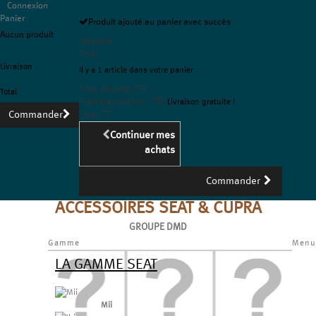
Connexion
Panier
Produit ajouté au panier avec succès
Aucun produit
Quantité
Livraison gratuite !
Total
Livraison
Il y a 1 article dans votre panier
0,00 €
Total produits TTC
Total
Frais d'expédition TTC
Livraison gratuite !
Commander
Total TTC
Continuer mes
achats
Commander
ACCESSOIRES SEAT & CUPRA
GROUPE DMD
Gamme
Menu
LA GAMME SEAT
Mii