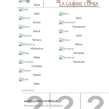
LA GAMME CUPRA
Ibiza
León
Born
Arona
Formentor
Ateca
Leon
Tarraco
Ateca
Alhambra
Terramar
Altea
Tavascan
Córdoba
Toledo
Exeo
Intérieur
ACCESSOIRES D'INTÉRIEUR
Personnalisation de l'habitacle