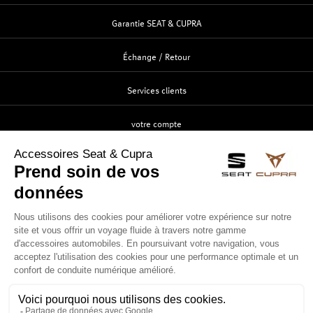
Garantie SEAT & CUPRA
Échange / Retour
Services clients
votre compte
Création
Identification
Suivi de commande
Contactez-nous
Service clients
ouvert du lundi au vendredi
de 8h00 à 12h00 et de 14h00 à 18h00.
Tél. :
02 41 57 68 07