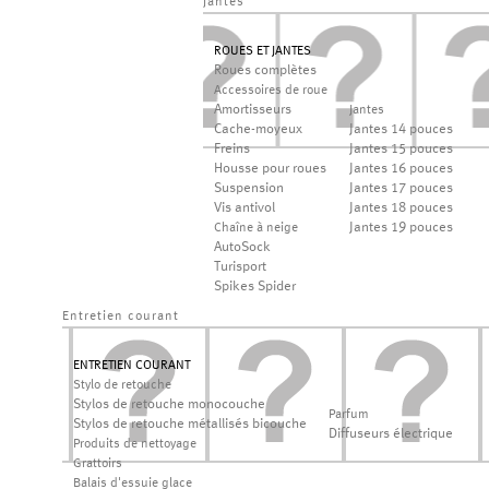
jantes
ROUES ET JANTES
Roues complètes
Accessoires de roue
Amortisseurs
Jantes
Cache-moyeux
Jantes 14 pouces
Freins
Jantes 15 pouces
Housse pour roues
Jantes 16 pouces
Suspension
Jantes 17 pouces
Vis antivol
Jantes 18 pouces
Jantes 19 pouces
Chaîne à neige
AutoSock
Turisport
Spikes Spider
Entretien courant
ENTRETIEN COURANT
Stylo de retouche
Stylos de retouche monocouche
Parfum
Stylos de retouche métallisés bicouche
Diffuseurs électrique
Produits de nettoyage
Grattoirs
Balais d'essuie glace