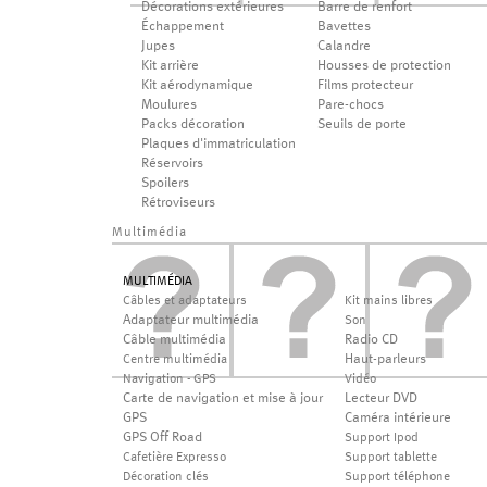
Décorations extérieures
Barre de renfort
Échappement
Bavettes
Jupes
Calandre
Kit arrière
Housses de protection
Kit aérodynamique
Films protecteur
Moulures
Pare-chocs
Packs décoration
Seuils de porte
Plaques d'immatriculation
Réservoirs
Spoilers
Rétroviseurs
Multimédia
MULTIMÉDIA
Câbles et adaptateurs
Kit mains libres
Adaptateur multimédia
Son
Câble multimédia
Radio CD
Haut-parleurs
Centre multimédia
Navigation - GPS
Vidéo
Carte de navigation et mise à jour
Lecteur DVD
GPS
Caméra intérieure
GPS Off Road
Support Ipod
Cafetière Expresso
Support tablette
Décoration clés
Support téléphone