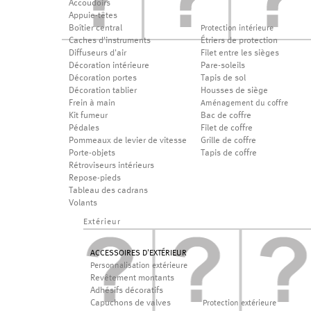
Accoudoirs
Appuie-têtes
Boîtier central
Protection intérieure
Caches d'instruments
Étriers de protection
Diffuseurs d'air
Filet entre les sièges
Décoration intérieure
Pare-soleils
Décoration portes
Tapis de sol
Décoration tablier
Housses de siège
Frein à main
Aménagement du coffre
Kit fumeur
Bac de coffre
Pédales
Filet de coffre
Pommeaux de levier de vitesse
Grille de coffre
Porte-objets
Tapis de coffre
Rétroviseurs intérieurs
Repose-pieds
Tableau des cadrans
Volants
Extérieur
ACCESSOIRES D'EXTÉRIEUR
Personnalisation extérieure
Revêtement montants
Adhésifs décoratifs
Capuchons de valves
Protection extérieure