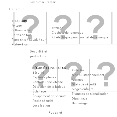
Compresseurs d'air
Transport
TRANSPORT
Portage
Attelage
Coffres de toit
Crochets de remorque
Barres de toit
Kit électrique pour crochet de remorque
Porte-skis / kayak / surf
Porte-vélos
Sécurité et
protection
SÉCURITÉ ET PROTECTION
Protection
Sécurité
Aide au stationnement
Capteurs phares
Alarmes
Contrôleur de vitesse
Gilets de sécurité
Détection de la fatigue
Sièges enfants
Éclairage
Triangles de signalisation
Équipement de sécurité
Dépannage
Packs sécurité
Démarrage
Localisation
Roues et