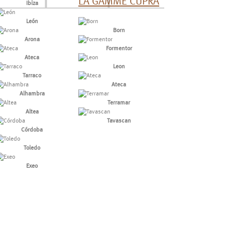
LA GAMME CUPRA
Ibiza
León
Born
Arona
Formentor
Ateca
Leon
Tarraco
Ateca
Alhambra
Terramar
Altea
Tavascan
Córdoba
Toledo
Exeo