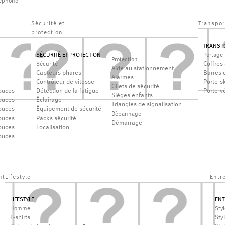
léphone
Sécurité et
Transpor
protection
TRANSP
SÉCURITÉ ET PROTECTION
Portage
Protection
Coffres 
Sécurité
Aide au stationnement
Capteurs phares
Barres d
Alarmes
Contrôleur de vitesse
Porte-sk
Gilets de sécurité
ouces
Détection de la fatigue
Porte-v
Sièges enfants
ouces
Éclairage
Triangles de signalisation
ouces
Équipement de sécurité
Dépannage
ouces
Packs sécurité
Démarrage
ouces
Localisation
ouces
nt
Lifestyle
Entr
LIFESTYLE
ENT
Homme
Sty
T-shirts
Sty