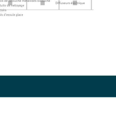
los de retouche métallisés bicouche
Diffuseurs électrique
duits de nettoyage
toirs
ais d'essuie glace