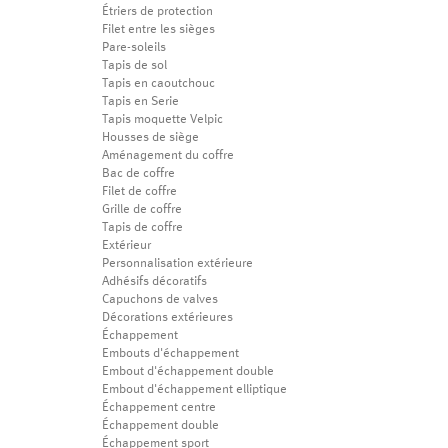
Étriers de protection
Filet entre les sièges
Pare-soleils
Tapis de sol
Tapis en caoutchouc
Tapis en Serie
Tapis moquette Velpic
Housses de siège
Aménagement du coffre
Bac de coffre
Filet de coffre
Grille de coffre
Tapis de coffre
Extérieur
Personnalisation extérieure
Adhésifs décoratifs
Capuchons de valves
Décorations extérieures
Échappement
Embouts d'échappement
Embout d'échappement double
Embout d'échappement elliptique
Échappement centre
Échappement double
Échappement sport