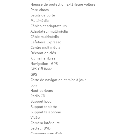
Housse de protection extérieure voiture
Pare-chocs
Seuils de porte
Multimédia
Câbles et adaptateurs
Adaptateur multimédia
Câble multimédia
Cafetière Expresso
Centre multimédia
Décoration clés
Kit mains libres
Navigation - GPS
GPS Off Road
GPS
Carte de navigation et mise à jour
Son
Haut-parleurs
Radio CD
Support Ipod
Support tablette
Support téléphone
Vidéo
Caméra intérieure
Lecteur DVD