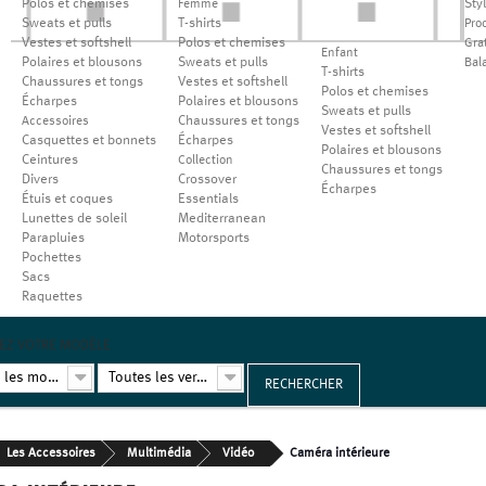
Polos et chemises
Sty
Femme
Sweats et pulls
T-shirts
Pro
Vestes et softshell
Polos et chemises
Grat
Enfant
Polaires et blousons
Sweats et pulls
Bal
T-shirts
Chaussures et tongs
Vestes et softshell
Polos et chemises
Écharpes
Polaires et blousons
Sweats et pulls
Chaussures et tongs
Accessoires
Vestes et softshell
Casquettes et bonnets
Écharpes
Polaires et blousons
Ceintures
Collection
Chaussures et tongs
Divers
Crossover
Écharpes
Étuis et coques
Essentials
Lunettes de soleil
Mediterranean
Parapluies
Motorsports
Pochettes
Sacs
Raquettes
EZ VOTRE MODÈLE
Tous les modèles
Toutes les versions
RECHERCHER
Les Accessoires
Multimédia
Vidéo
Caméra intérieure