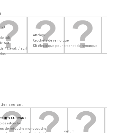
t
ORT
Attelage
de toit
Crochets de remorque
e toit
Kit électrique pour crochet de remorque
is / kayak / surf
élos
etien courant
RETIEN COURANT
lo de retouche
los de retouche monocouche
Parfum