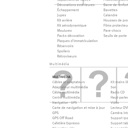
Capuchons de valves
Protection extéri
Décorations extérieures
Barre de renfor
Échappement
Bavettes
Jupes
Calandre
Kit arrière
Housses de pro
Kit aérodynamique
Films protecteu
Moulures
Pare-chocs
Packs décoration
Seuils de porte
Plaques d'immatriculation
Réservoirs
Spoilers
Rétroviseurs
Multimédia
MULTIMÉDIA
Câbles et adaptateurs
Kit mains li
Adaptateur multimédia
Son
Câble multimédia
Radio CD
Haut-parle
Centre multimédia
Navigation - GPS
Vidéo
Carte de navigation et mise à jour
Lecteur DV
GPS
Caméra int
GPS Off Road
Support Ip
Cafetière Expresso
Support tab