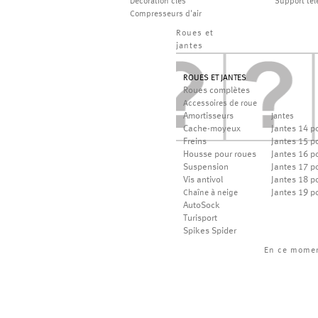
Décoration clés
Support té
Compresseurs d'air
Roues et
jantes
ROUES ET JANTES
Roues complètes
Accessoires de roue
Amortisseurs
Jantes
Cache-moyeux
Jantes 14 p
Freins
Jantes 15 p
Housse pour roues
Jantes 16 p
Suspension
Jantes 17 p
Vis antivol
Jantes 18 p
Jantes 19 p
Chaîne à neige
AutoSock
Turisport
Spikes Spider
En ce mome