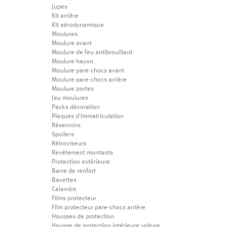
Jupes
Kit arrière
Kit aérodynamique
Moulures
Moulure avant
Moulure de feu antibrouillard
Moulure hayon
Moulure pare-chocs avant
Moulure pare-chocs arrière
Moulure portes
Jeu moulures
Packs décoration
Plaques d'immatriculation
Réservoirs
Spoilers
Rétroviseurs
Revêtement montants
Protection extérieure
Barre de renfort
Bavettes
Calandre
Films protecteur
Film protecteur pare-chocs arrière
Housses de protection
Housse de protection intérieure voiture