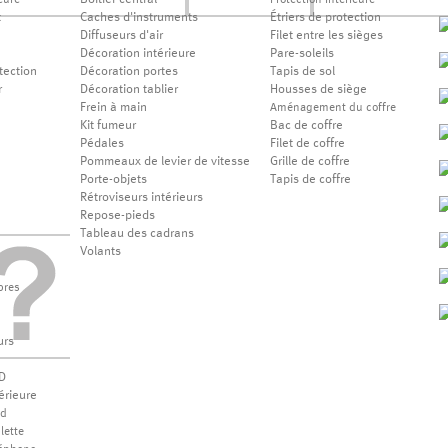
Boîtier central
eure
Protection intérieure
t
Caches d'instruments
Étriers de protection
Diffuseurs d'air
Filet entre les sièges
Décoration intérieure
Pare-soleils
tection
Décoration portes
Tapis de sol
r
Décoration tablier
Housses de siège
Frein à main
Aménagement du coffre
Kit fumeur
Bac de coffre
Pédales
Filet de coffre
Pommeaux de levier de vitesse
Grille de coffre
Porte-objets
Tapis de coffre
Rétroviseurs intérieurs
Repose-pieds
Tableau des cadrans
Volants
bres
urs
D
érieure
od
lette