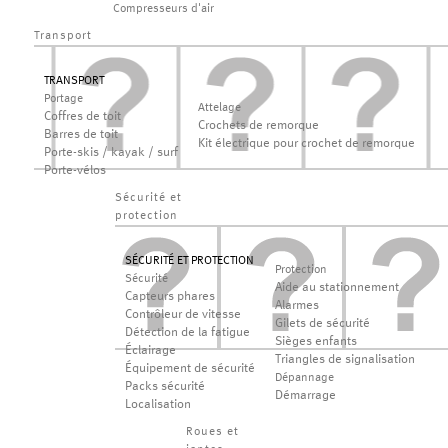
Compresseurs d'air
Transport
TRANSPORT
Portage
Attelage
Coffres de toit
Crochets de remorque
Barres de toit
Kit électrique pour crochet de remorque
Porte-skis / kayak / surf
Porte-vélos
Sécurité et
protection
SÉCURITÉ ET PROTECTION
Protection
Sécurité
Aide au stationnement
Capteurs phares
Alarmes
Contrôleur de vitesse
Gilets de sécurité
Détection de la fatigue
Sièges enfants
Éclairage
Triangles de signalisation
Équipement de sécurité
Dépannage
Packs sécurité
Démarrage
Localisation
Roues et