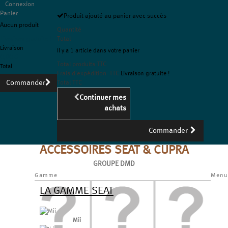
Connexion
Panier
Produit ajouté au panier avec succès
Aucun produit
Quantité
Livraison gratuite !
Total
Livraison
Il y a 1 article dans votre panier
0,00 €
Total produits TTC
Total
Frais d'expédition TTC
Livraison gratuite !
Commander
Total TTC
Continuer mes
achats
Commander
ACCESSOIRES SEAT & CUPRA
GROUPE DMD
Gamme
Menu
LA GAMME SEAT
Mii