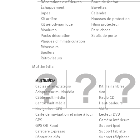
Décorations extérieures
Barre de renfort
Échappement
Bavettes
Jupes
Calandre
Kit arrière
Housses de protection
Kit aérodynamique
Films protecteur
Moulures
Pare-chocs
Packs décoration
Seuils de porte
Plaques d'immatriculation
Réservoirs
Spoilers
Rétroviseurs
Multimédia
MULTIMÉDIA
Câbles et adaptateurs
Kit mains libres
Adaptateur multimédia
Son
Câble multimédia
Radio CD
Haut-parleurs
Centre multimédia
Navigation - GPS
Vidéo
Carte de navigation et mise à jour
Lecteur DVD
GPS
Caméra intérieure
GPS Off Road
Support Ipod
Cafetière Expresso
Support tablette
Décoration clés
Support téléphone