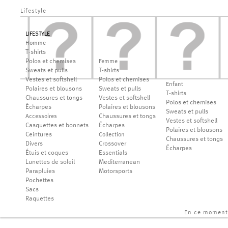
Lifestyle
LIFESTYLE
Homme
T-shirts
Polos et chemises
Femme
Sweats et pulls
T-shirts
Vestes et softshell
Polos et chemises
Enfant
Polaires et blousons
Sweats et pulls
T-shirts
Chaussures et tongs
Vestes et softshell
Polos et chemises
Écharpes
Polaires et blousons
Sweats et pulls
Chaussures et tongs
Accessoires
Vestes et softshell
Casquettes et bonnets
Écharpes
Polaires et blousons
Ceintures
Collection
Chaussures et tongs
Divers
Crossover
Écharpes
Étuis et coques
Essentials
Lunettes de soleil
Mediterranean
Parapluies
Motorsports
Pochettes
Sacs
Raquettes
En ce moment