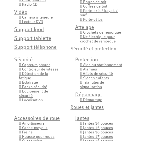
Haut-parleurs

Barres de toit

Radio CD

Coffres de toit

Porte-skis / kayak /

Vidéo
surf
Caméra intérieure

Porte-vélos

Lecteur DVD

Attelage
Support Ipod
Crochets de remorque

Kit électrique pour

Support tablette
crochet de remorque
Support téléphone
Sécurité et protection
Sécurité
Protection
Capteurs phares
Aide au stationnement


Contrôleur de vitesse
Alarmes


Détection de la
Gilets de sécurité


fatigue
Sièges enfants

Éclairage
Triangles de


Packs sécurité
signalisation

Équipement de

Dépannage
sécurité
Démarrage
Localisation


Roues et jantes
Accessoires de roue
Jantes
Amortisseurs
Jantes 14 pouces


Cache-moyeux
Jantes 15 pouces


Freins
Jantes 16 pouces


Housse pour roues
Jantes 17 pouces

