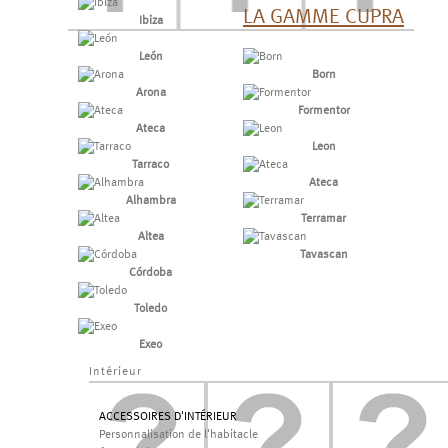
LA GAMME CUPRA
Ibiza
León
Born
Arona
Formentor
Ateca
Leon
Tarraco
Ateca
Alhambra
Terramar
Altea
Tavascan
Córdoba
Toledo
Exeo
Intérieur
ACCESSOIRES D'INTÉRIEUR
Personnalisation de l'habitacle