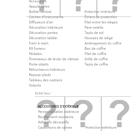
Accoudoirs
Appuie-têtes
Boîtier central
Protection intérieure
Caches d'instruments
Étriers de protection
Diffuseurs d'air
Filet entre les sièges
Décoration intérieure
Pare-soleils
Décoration portes
Tapis de sol
Décoration tablier
Housses de siège
Frein à main
Aménagement du coffre
Kit fumeur
Bac de coffre
Pédales
Filet de coffre
Pommeaux de levier de vitesse
Grille de coffre
Porte-objets
Tapis de coffre
Rétroviseurs intérieurs
Repose-pieds
Tableau des cadrans
Volants
Extérieur
ACCESSOIRES D'EXTÉRIEUR
Personnalisation extérieure
Revêtement montants
Adhésifs décoratifs
Capuchons de valves
Protection extérieure