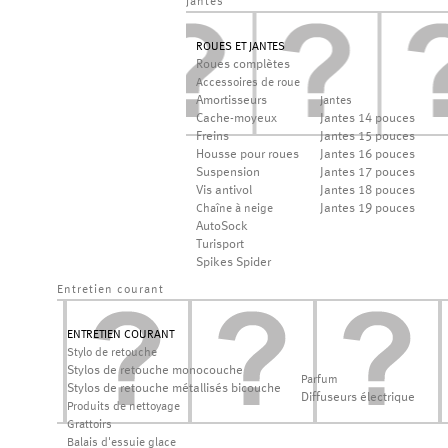
jantes
ROUES ET JANTES
Roues complètes
Accessoires de roue
Amortisseurs
Jantes
Cache-moyeux
Jantes 14 pouces
Freins
Jantes 15 pouces
Housse pour roues
Jantes 16 pouces
Suspension
Jantes 17 pouces
Vis antivol
Jantes 18 pouces
Jantes 19 pouces
Chaîne à neige
AutoSock
Turisport
Spikes Spider
Entretien courant
ENTRETIEN COURANT
Stylo de retouche
Stylos de retouche monocouche
Parfum
Stylos de retouche métallisés bicouche
Diffuseurs électrique
Produits de nettoyage
Grattoirs
Balais d'essuie glace