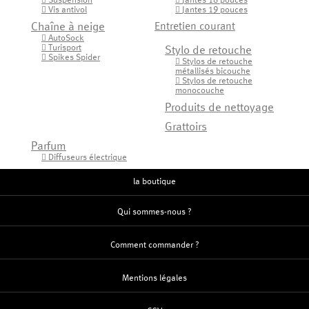
Suspension
Jantes 18 pouces


Vis antivol
Jantes 19 pouces


Chaîne à neige
Entretien courant
AutoSock

Turisport

Stylo de retouche
Spikes Spider

Stylos de retouche

métallisés bicouche
Stylos de retouche

monocouche
Produits de nettoyage
Grattoirs
Parfum
Diffuseurs électrique

la boutique
Qui sommes-nous ?
Comment commander ?
Mentions légales