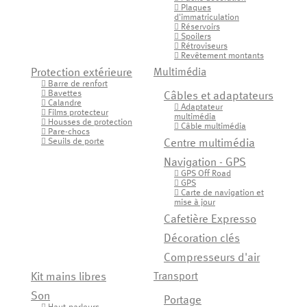
Plaques

d'immatriculation
Réservoirs

Spoilers

Rétroviseurs

Revêtement montants

Protection extérieure
Multimédia
Barre de renfort

Bavettes

Câbles et adaptateurs
Calandre

Adaptateur

Films protecteur

multimédia
Housses de protection

Câble multimédia

Pare-chocs

Seuils de porte

Centre multimédia
Navigation - GPS
GPS Off Road

GPS

Carte de navigation et

mise à jour
Cafetière Expresso
Décoration clés
Compresseurs d'air
Kit mains libres
Transport
Son
Portage