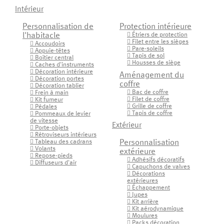
Intérieur
Personnalisation de
Protection intérieure
l'habitacle
Étriers de protection

Filet entre les sièges

Accoudoirs

Pare-soleils

Appuie-têtes

Tapis de sol

Boîtier central

Housses de siège

Caches d'instruments

Décoration intérieure

Aménagement du
Décoration portes

coffre
Décoration tablier

Bac de coffre
Frein à main


Filet de coffre
Kit fumeur


Grille de coffre
Pédales


Tapis de coffre
Pommeaux de levier


de vitesse
Extérieur
Porte-objets

Rétroviseurs intérieurs

Tableau des cadrans
Personnalisation

Volants

extérieure
Repose-pieds

Adhésifs décoratifs

Diffuseurs d'air

Capuchons de valves

Décorations

extérieures
Échappement

Jupes

Kit arrière

Kit aérodynamique

Moulures

Packs décoration
