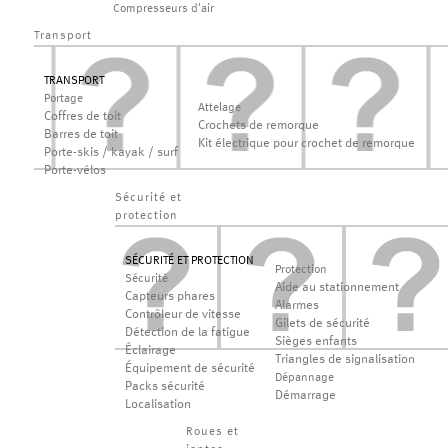
Compresseurs d'air
Transport
TRANSPORT
Portage
Attelage
Coffres de toit
Crochets de remorque
Barres de toit
Kit électrique pour crochet de remorque
Porte-skis / kayak / surf
Porte-vélos
Sécurité et
protection
SÉCURITÉ ET PROTECTION
Protection
Sécurité
Aide au stationnement
Capteurs phares
Alarmes
Contrôleur de vitesse
Gilets de sécurité
Détection de la fatigue
Sièges enfants
Éclairage
Triangles de signalisation
Équipement de sécurité
Dépannage
Packs sécurité
Démarrage
Localisation
Roues et