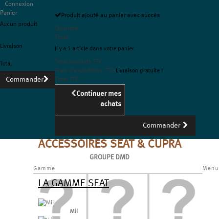
Connexion
Panier
Produit ajouté au panier avec succès
Aucun produit
Quantité
Livraison gratuite !
Total
Livraison
Il y a 1 article dans votre panier
0,00 €
Total produits TTC
Total
Frais d'expédition TTC
Livraison gratuite !
Commander
Total TTC
Continuer mes
achats
Commander
ACCESSOIRES SEAT & CUPRA
GROUPE DMD
Gamme
Menu
LA GAMME SEAT
Mii