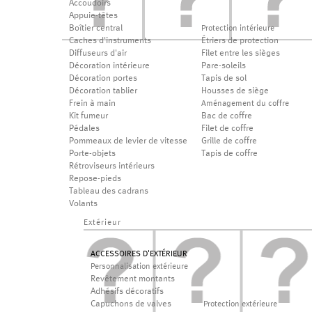
Accoudoirs
Appuie-têtes
Boîtier central
Protection intérieure
Caches d'instruments
Étriers de protection
Diffuseurs d'air
Filet entre les sièges
Décoration intérieure
Pare-soleils
Décoration portes
Tapis de sol
Décoration tablier
Housses de siège
Frein à main
Aménagement du coffre
Kit fumeur
Bac de coffre
Pédales
Filet de coffre
Pommeaux de levier de vitesse
Grille de coffre
Porte-objets
Tapis de coffre
Rétroviseurs intérieurs
Repose-pieds
Tableau des cadrans
Volants
Extérieur
ACCESSOIRES D'EXTÉRIEUR
Personnalisation extérieure
Revêtement montants
Adhésifs décoratifs
Capuchons de valves
Protection extérieure