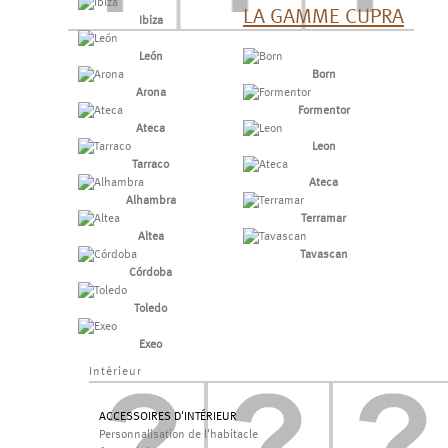
LA GAMME CUPRA
Ibiza
León
Born
Arona
Formentor
Ateca
Leon
Tarraco
Ateca
Alhambra
Terramar
Altea
Tavascan
Córdoba
Toledo
Exeo
Intérieur
ACCESSOIRES D'INTÉRIEUR
Personnalisation de l'habitacle