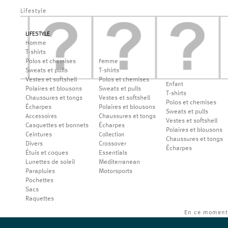
Lifestyle
LIFESTYLE
Homme
T-shirts
Polos et chemises
Femme
Sweats et pulls
T-shirts
Vestes et softshell
Polos et chemises
Enfant
Polaires et blousons
Sweats et pulls
T-shirts
Chaussures et tongs
Vestes et softshell
Polos et chemises
Écharpes
Polaires et blousons
Sweats et pulls
Chaussures et tongs
Accessoires
Vestes et softshell
Casquettes et bonnets
Écharpes
Polaires et blousons
Ceintures
Collection
Chaussures et tongs
Divers
Crossover
Écharpes
Étuis et coques
Essentials
Lunettes de soleil
Mediterranean
Parapluies
Motorsports
Pochettes
Sacs
Raquettes
En ce moment