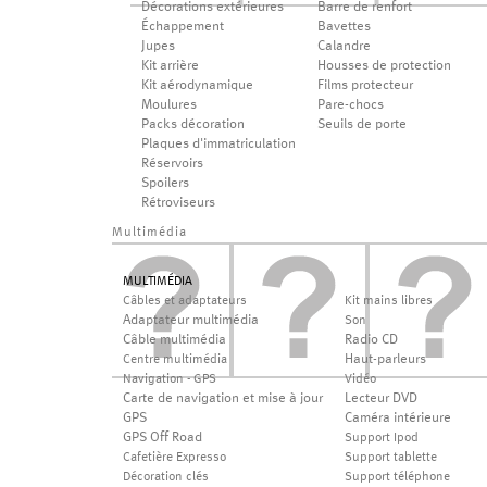
Décorations extérieures
Barre de renfort
Échappement
Bavettes
Jupes
Calandre
Kit arrière
Housses de protection
Kit aérodynamique
Films protecteur
Moulures
Pare-chocs
Packs décoration
Seuils de porte
Plaques d'immatriculation
Réservoirs
Spoilers
Rétroviseurs
Multimédia
MULTIMÉDIA
Câbles et adaptateurs
Kit mains libres
Adaptateur multimédia
Son
Câble multimédia
Radio CD
Haut-parleurs
Centre multimédia
Navigation - GPS
Vidéo
Carte de navigation et mise à jour
Lecteur DVD
GPS
Caméra intérieure
GPS Off Road
Support Ipod
Cafetière Expresso
Support tablette
Décoration clés
Support téléphone