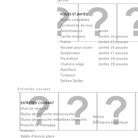
jantes
ROUES ET JANTES
Roues complètes
Accessoires de roue
Amortisseurs
Jantes
Cache-moyeux
Jantes 14 pouces
Freins
Jantes 15 pouces
Housse pour roues
Jantes 16 pouces
Suspension
Jantes 17 pouces
Vis antivol
Jantes 18 pouces
Jantes 19 pouces
Chaîne à neige
AutoSock
Turisport
Spikes Spider
Entretien courant
ENTRETIEN COURANT
Stylo de retouche
Stylos de retouche monocouche
Parfum
Stylos de retouche métallisés bicouche
Diffuseurs électrique
Produits de nettoyage
Grattoirs
Balais d'essuie glace