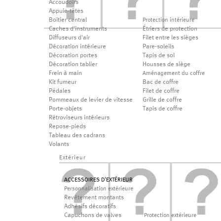
Accoudoirs
Appuie-têtes
Boîtier central
Protection intérieure
Caches d'instruments
Étriers de protection
Diffuseurs d'air
Filet entre les sièges
Décoration intérieure
Pare-soleils
Décoration portes
Tapis de sol
Décoration tablier
Housses de siège
Frein à main
Aménagement du coffre
Kit fumeur
Bac de coffre
Pédales
Filet de coffre
Pommeaux de levier de vitesse
Grille de coffre
Porte-objets
Tapis de coffre
Rétroviseurs intérieurs
Repose-pieds
Tableau des cadrans
Volants
Extérieur
ACCESSOIRES D'EXTÉRIEUR
Personnalisation extérieure
Revêtement montants
Adhésifs décoratifs
Capuchons de valves
Protection extérieure