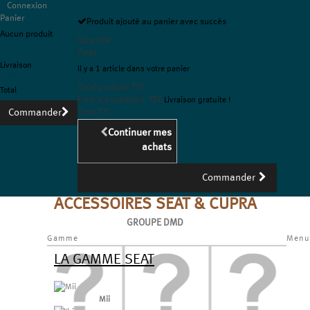
Connexion
Panier
Produit ajouté au panier avec succès
Aucun produit
Quantité
Livraison gratuite !
Total
Livraison
Il y a 1 article dans votre panier
0,00 €
Total produits TTC
Total
Frais d'expédition TTC
Livraison gratuite !
Commander
Total TTC
Continuer mes
achats
Commander
ACCESSOIRES SEAT & CUPRA
GROUPE DMD
Gamme
Menu
LA GAMME SEAT
Mii