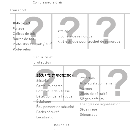
Compresseurs d'air
Transport
TRANSPORT
Portage
Attelage
Coffres de toit
Crochets de remorque
Barres de toit
Kit électrique pour crochet de remorque
Porte-skis / kayak / surf
Porte-vélos
Sécurité et
protection
SÉCURITÉ ET PROTECTION
Protection
Sécurité
Aide au stationnement
Capteurs phares
Alarmes
Contrôleur de vitesse
Gilets de sécurité
Détection de la fatigue
Sièges enfants
Éclairage
Triangles de signalisation
Équipement de sécurité
Dépannage
Packs sécurité
Démarrage
Localisation
Roues et