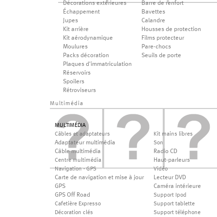
Décorations extérieures
Barre de renfort
Échappement
Bavettes
Jupes
Calandre
Kit arrière
Housses de protection
Kit aérodynamique
Films protecteur
Moulures
Pare-chocs
Packs décoration
Seuils de porte
Plaques d'immatriculation
Réservoirs
Spoilers
Rétroviseurs
Multimédia
MULTIMÉDIA
Câbles et adaptateurs
Kit mains libres
Adaptateur multimédia
Son
Câble multimédia
Radio CD
Haut-parleurs
Centre multimédia
Navigation - GPS
Vidéo
Carte de navigation et mise à jour
Lecteur DVD
GPS
Caméra intérieure
GPS Off Road
Support Ipod
Cafetière Expresso
Support tablette
Décoration clés
Support téléphone