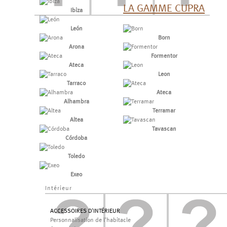
LA GAMME CUPRA
Ibiza
León
Born
Arona
Formentor
Ateca
Leon
Tarraco
Ateca
Alhambra
Terramar
Altea
Tavascan
Córdoba
Toledo
Exeo
Intérieur
ACCESSOIRES D'INTÉRIEUR
Personnalisation de l'habitacle