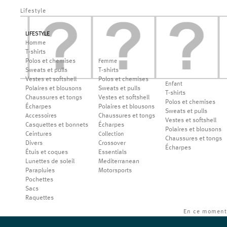
Lifestyle
LIFESTYLE
Homme
T-shirts
Polos et chemises
Femme
Sweats et pulls
T-shirts
Vestes et softshell
Polos et chemises
Enfant
Polaires et blousons
Sweats et pulls
T-shirts
Chaussures et tongs
Vestes et softshell
Polos et chemises
Écharpes
Polaires et blousons
Sweats et pulls
Chaussures et tongs
Accessoires
Vestes et softshell
Casquettes et bonnets
Écharpes
Polaires et blousons
Ceintures
Collection
Chaussures et tongs
Divers
Crossover
Écharpes
Étuis et coques
Essentials
Lunettes de soleil
Mediterranean
Parapluies
Motorsports
Pochettes
Sacs
Raquettes
En ce moment