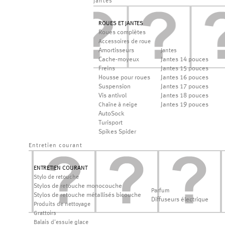
jantes
ROUES ET JANTES
Roues complètes
Accessoires de roue
Amortisseurs
Jantes
Cache-moyeux
Jantes 14 pouces
Freins
Jantes 15 pouces
Housse pour roues
Jantes 16 pouces
Suspension
Jantes 17 pouces
Vis antivol
Jantes 18 pouces
Jantes 19 pouces
Chaîne à neige
AutoSock
Turisport
Spikes Spider
Entretien courant
ENTRETIEN COURANT
Stylo de retouche
Stylos de retouche monocouche
Parfum
Stylos de retouche métallisés bicouche
Diffuseurs électrique
Produits de nettoyage
Grattoirs
Balais d'essuie glace