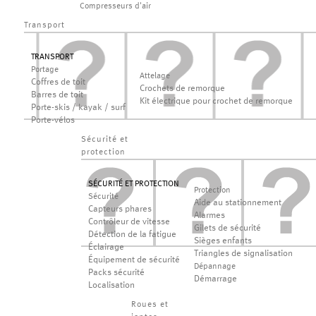
Compresseurs d'air
Transport
TRANSPORT
Portage
Attelage
Coffres de toit
Crochets de remorque
Barres de toit
Kit électrique pour crochet de remorque
Porte-skis / kayak / surf
Porte-vélos
Sécurité et
protection
SÉCURITÉ ET PROTECTION
Protection
Sécurité
Aide au stationnement
Capteurs phares
Alarmes
Contrôleur de vitesse
Gilets de sécurité
Détection de la fatigue
Sièges enfants
Éclairage
Triangles de signalisation
Équipement de sécurité
Dépannage
Packs sécurité
Démarrage
Localisation
Roues et