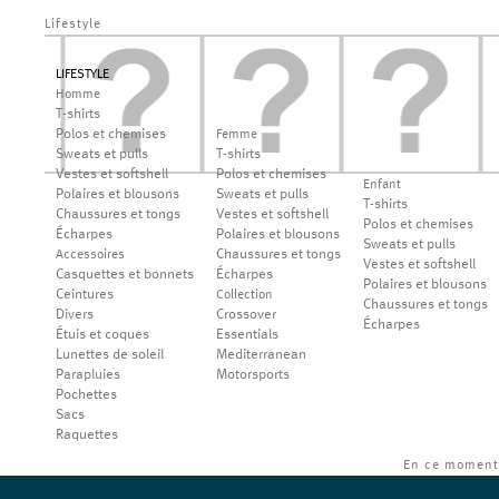
Lifestyle
LIFESTYLE
Homme
T-shirts
Polos et chemises
Femme
Sweats et pulls
T-shirts
Vestes et softshell
Polos et chemises
Enfant
Polaires et blousons
Sweats et pulls
T-shirts
Chaussures et tongs
Vestes et softshell
Polos et chemises
Écharpes
Polaires et blousons
Sweats et pulls
Chaussures et tongs
Accessoires
Vestes et softshell
Casquettes et bonnets
Écharpes
Polaires et blousons
Ceintures
Collection
Chaussures et tongs
Divers
Crossover
Écharpes
Étuis et coques
Essentials
Lunettes de soleil
Mediterranean
Parapluies
Motorsports
Pochettes
Sacs
Raquettes
En ce moment