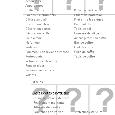
Accoudoirs
Appuie-têtes
Boîtier central
Protection intérieure
Caches d'instruments
Étriers de protection
Diffuseurs d'air
Filet entre les sièges
Décoration intérieure
Pare-soleils
Décoration portes
Tapis de sol
Décoration tablier
Housses de siège
Frein à main
Aménagement du coffre
Kit fumeur
Bac de coffre
Pédales
Filet de coffre
Pommeaux de levier de vitesse
Grille de coffre
Porte-objets
Tapis de coffre
Rétroviseurs intérieurs
Repose-pieds
Tableau des cadrans
Volants
Extérieur
ACCESSOIRES D'EXTÉRIEUR
Personnalisation extérieure
Revêtement montants
Adhésifs décoratifs
Capuchons de valves
Protection extérieure