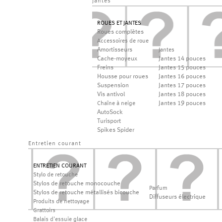
jantes
ROUES ET JANTES
Roues complètes
Accessoires de roue
Amortisseurs
Jantes
Cache-moyeux
Jantes 14 pouces
Freins
Jantes 15 pouces
Housse pour roues
Jantes 16 pouces
Suspension
Jantes 17 pouces
Vis antivol
Jantes 18 pouces
Jantes 19 pouces
Chaîne à neige
AutoSock
Turisport
Spikes Spider
Entretien courant
ENTRETIEN COURANT
Stylo de retouche
Stylos de retouche monocouche
Parfum
Stylos de retouche métallisés bicouche
Diffuseurs électrique
Produits de nettoyage
Grattoirs
Balais d'essuie glace