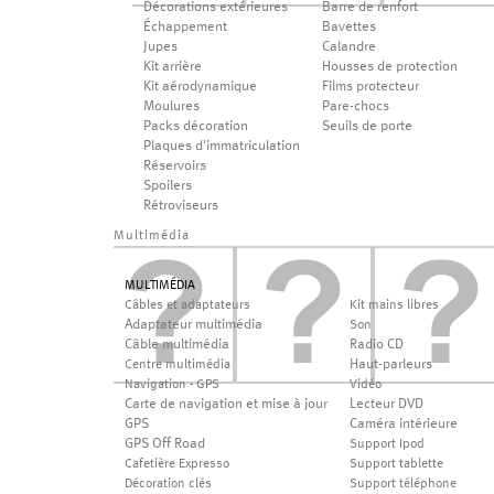
Décorations extérieures
Barre de renfort
Échappement
Bavettes
Jupes
Calandre
Kit arrière
Housses de protection
Kit aérodynamique
Films protecteur
Moulures
Pare-chocs
Packs décoration
Seuils de porte
Plaques d'immatriculation
Réservoirs
Spoilers
Rétroviseurs
Multimédia
MULTIMÉDIA
Câbles et adaptateurs
Kit mains libres
Adaptateur multimédia
Son
Câble multimédia
Radio CD
Haut-parleurs
Centre multimédia
Navigation - GPS
Vidéo
Carte de navigation et mise à jour
Lecteur DVD
GPS
Caméra intérieure
GPS Off Road
Support Ipod
Cafetière Expresso
Support tablette
Décoration clés
Support téléphone