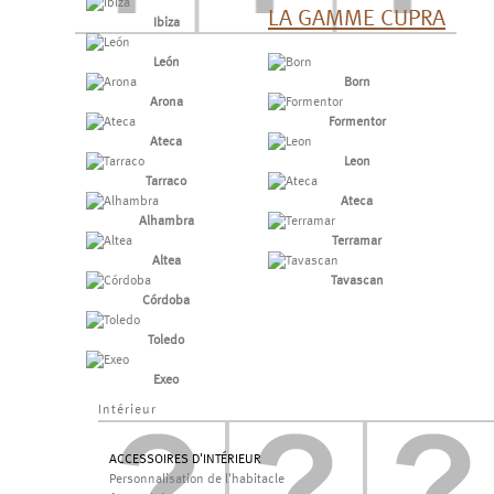
LA GAMME CUPRA
Ibiza
León
Born
Arona
Formentor
Ateca
Leon
Tarraco
Ateca
Alhambra
Terramar
Altea
Tavascan
Córdoba
Toledo
Exeo
Intérieur
ACCESSOIRES D'INTÉRIEUR
Personnalisation de l'habitacle