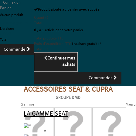
Connexion
Panier
Produit ajouté au panier avec succès
Aucun produit
Quantité
Livraison gratuite !
Total
Livraison
Il y a 1 article dans votre panier
0,00 €
Total produits TTC
Total
Frais d'expédition TTC
Livraison gratuite !
Commander
Total TTC
Continuer mes
achats
Commander
ACCESSOIRES SEAT & CUPRA
GROUPE DMD
Gamme
Menu
LA GAMME SEAT
Mii