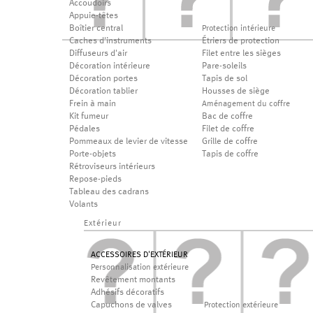
Accoudoirs
Appuie-têtes
Boîtier central
Protection intérieure
Caches d'instruments
Étriers de protection
Diffuseurs d'air
Filet entre les sièges
Décoration intérieure
Pare-soleils
Décoration portes
Tapis de sol
Décoration tablier
Housses de siège
Frein à main
Aménagement du coffre
Kit fumeur
Bac de coffre
Pédales
Filet de coffre
Pommeaux de levier de vitesse
Grille de coffre
Porte-objets
Tapis de coffre
Rétroviseurs intérieurs
Repose-pieds
Tableau des cadrans
Volants
Extérieur
ACCESSOIRES D'EXTÉRIEUR
Personnalisation extérieure
Revêtement montants
Adhésifs décoratifs
Capuchons de valves
Protection extérieure