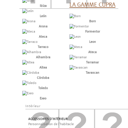
LA GAMME CUPRA
Ibiza
León
Born
Arona
Formentor
Ateca
Leon
Tarraco
Ateca
Alhambra
Terramar
Altea
Tavascan
Córdoba
Toledo
Exeo
Intérieur
ACCESSOIRES D'INTÉRIEUR
Personnalisation de l'habitacle