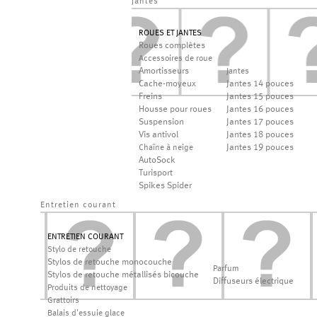
jantes
ROUES ET JANTES
Roues complètes
Accessoires de roue
Amortisseurs
Jantes
Cache-moyeux
Jantes 14 pouces
Freins
Jantes 15 pouces
Housse pour roues
Jantes 16 pouces
Suspension
Jantes 17 pouces
Vis antivol
Jantes 18 pouces
Jantes 19 pouces
Chaîne à neige
AutoSock
Turisport
Spikes Spider
Entretien courant
ENTRETIEN COURANT
Stylo de retouche
Stylos de retouche monocouche
Parfum
Stylos de retouche métallisés bicouche
Diffuseurs électrique
Produits de nettoyage
Grattoirs
Balais d'essuie glace