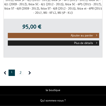
2012), Ibiza 5P - 6J5 (2012 - 2015), Ibiza 5P - 6P1 (2015 - 2017), Ibiza SC -
6J1 (2009 - 2012), Ibiza SC - 6J1 (2012 - 2015), Ibiza SC - 6P5 (2015 - 2017),
Ibiza ST - 6J8 (2009 - 2012), Ibiza ST - 6J8 (2012 - 2015), Ibiza st - 6P8 (2015
- 2017, Mii - KF12, Mii 5P - K13
95,00 €
Ajouter au panier
Plus de détails
1
2
la boutique
Qui sommes-nous ?