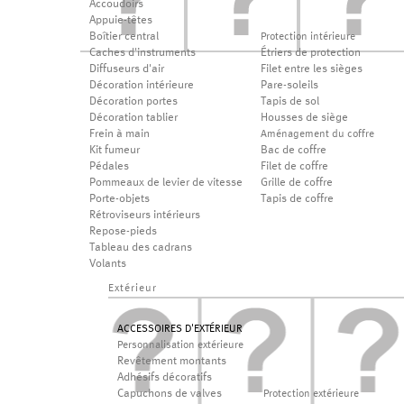
Accoudoirs
Appuie-têtes
Boîtier central
Protection intérieure
Caches d'instruments
Étriers de protection
Diffuseurs d'air
Filet entre les sièges
Décoration intérieure
Pare-soleils
Décoration portes
Tapis de sol
Décoration tablier
Housses de siège
Frein à main
Aménagement du coffre
Kit fumeur
Bac de coffre
Pédales
Filet de coffre
Pommeaux de levier de vitesse
Grille de coffre
Porte-objets
Tapis de coffre
Rétroviseurs intérieurs
Repose-pieds
Tableau des cadrans
Volants
Extérieur
ACCESSOIRES D'EXTÉRIEUR
Personnalisation extérieure
Revêtement montants
Adhésifs décoratifs
Capuchons de valves
Protection extérieure