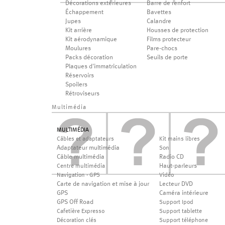
Décorations extérieures
Barre de renfort
Échappement
Bavettes
Jupes
Calandre
Kit arrière
Housses de protection
Kit aérodynamique
Films protecteur
Moulures
Pare-chocs
Packs décoration
Seuils de porte
Plaques d'immatriculation
Réservoirs
Spoilers
Rétroviseurs
Multimédia
MULTIMÉDIA
Câbles et adaptateurs
Kit mains libres
Adaptateur multimédia
Son
Câble multimédia
Radio CD
Haut-parleurs
Centre multimédia
Navigation - GPS
Vidéo
Carte de navigation et mise à jour
Lecteur DVD
GPS
Caméra intérieure
GPS Off Road
Support Ipod
Cafetière Expresso
Support tablette
Décoration clés
Support téléphone