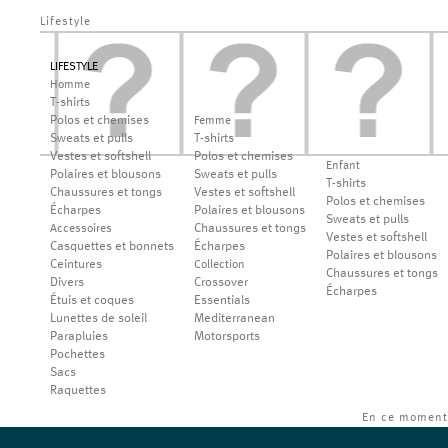
Lifestyle
LIFESTYLE
Homme
T-shirts
Polos et chemises
Femme
Sweats et pulls
T-shirts
Vestes et softshell
Polos et chemises
Enfant
Polaires et blousons
Sweats et pulls
T-shirts
Chaussures et tongs
Vestes et softshell
Polos et chemises
Écharpes
Polaires et blousons
Sweats et pulls
Chaussures et tongs
Accessoires
Vestes et softshell
Casquettes et bonnets
Écharpes
Polaires et blousons
Ceintures
Collection
Chaussures et tongs
Divers
Crossover
Écharpes
Étuis et coques
Essentials
Lunettes de soleil
Mediterranean
Parapluies
Motorsports
Pochettes
Sacs
Raquettes
En ce moment