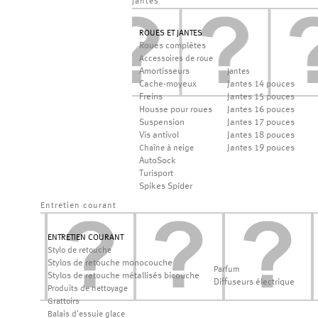
jantes
ROUES ET JANTES
Roues complètes
Accessoires de roue
Amortisseurs
Jantes
Cache-moyeux
Jantes 14 pouces
Freins
Jantes 15 pouces
Housse pour roues
Jantes 16 pouces
Suspension
Jantes 17 pouces
Vis antivol
Jantes 18 pouces
Jantes 19 pouces
Chaîne à neige
AutoSock
Turisport
Spikes Spider
Entretien courant
ENTRETIEN COURANT
Stylo de retouche
Stylos de retouche monocouche
Parfum
Stylos de retouche métallisés bicouche
Diffuseurs électrique
Produits de nettoyage
Grattoirs
Balais d'essuie glace