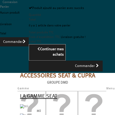
Connexion
Panier
Produit ajouté au panier avec succès
Aucun produit
Quantité
Livraison gratuite !
Total
Livraison
Il y a 1 article dans votre panier
0,00 €
Total produits TTC
Total
Frais d'expédition TTC
Livraison gratuite !
Commander
Total TTC
Continuer mes
achats
Commander
ACCESSOIRES SEAT & CUPRA
GROUPE DMD
Gamme
Menu
LA GAMME SEAT
Mii