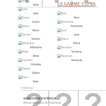
LA GAMME CUPRA
Ibiza
León
Born
Arona
Formentor
Ateca
Leon
Tarraco
Ateca
Alhambra
Terramar
Altea
Tavascan
Córdoba
Toledo
Exeo
Intérieur
ACCESSOIRES D'INTÉRIEUR
Personnalisation de l'habitacle