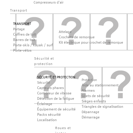
Compresseurs d'air
Transport
TRANSPORT
Portage
Attelage
Coffres de toit
Crochets de remorque
Barres de toit
Kit électrique pour crochet de remorque
Porte-skis / kayak / surf
Porte-vélos
Sécurité et
protection
SÉCURITÉ ET PROTECTION
Protection
Sécurité
Aide au stationnement
Capteurs phares
Alarmes
Contrôleur de vitesse
Gilets de sécurité
Détection de la fatigue
Sièges enfants
Éclairage
Triangles de signalisation
Équipement de sécurité
Dépannage
Packs sécurité
Démarrage
Localisation
Roues et