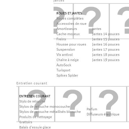
jantes
ROUES ET JANTES
Roues complètes
Accessoires de roue
Amortisseurs
Jantes
Cache-moyeux
Jantes 14 pouces
Freins
Jantes 15 pouces
Housse pour roues
Jantes 16 pouces
Suspension
Jantes 17 pouces
Vis antivol
Jantes 18 pouces
Jantes 19 pouces
Chaîne à neige
AutoSock
Turisport
Spikes Spider
Entretien courant
ENTRETIEN COURANT
Stylo de retouche
Stylos de retouche monocouche
Parfum
Stylos de retouche métallisés bicouche
Diffuseurs électrique
Produits de nettoyage
Grattoirs
Balais d'essuie glace