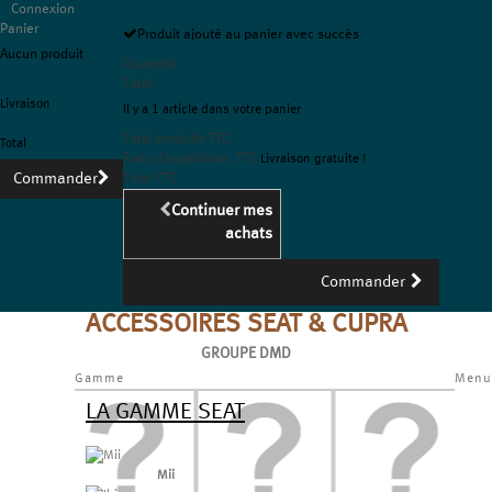
Connexion
Panier
Produit ajouté au panier avec succès
Aucun produit
Quantité
Livraison gratuite !
Total
Livraison
Il y a 1 article dans votre panier
0,00 €
Total produits TTC
Total
Frais d'expédition TTC
Livraison gratuite !
Commander
Total TTC
Continuer mes
achats
Commander
ACCESSOIRES SEAT & CUPRA
GROUPE DMD
Gamme
Menu
LA GAMME SEAT
Mii