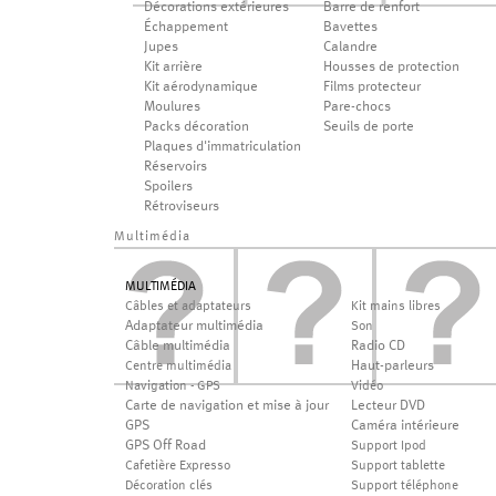
Décorations extérieures
Barre de renfort
Échappement
Bavettes
Jupes
Calandre
Kit arrière
Housses de protection
Kit aérodynamique
Films protecteur
Moulures
Pare-chocs
Packs décoration
Seuils de porte
Plaques d'immatriculation
Réservoirs
Spoilers
Rétroviseurs
Multimédia
MULTIMÉDIA
Câbles et adaptateurs
Kit mains libres
Adaptateur multimédia
Son
Câble multimédia
Radio CD
Haut-parleurs
Centre multimédia
Navigation - GPS
Vidéo
Carte de navigation et mise à jour
Lecteur DVD
GPS
Caméra intérieure
GPS Off Road
Support Ipod
Cafetière Expresso
Support tablette
Décoration clés
Support téléphone