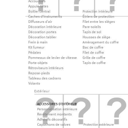
Accoudoirs
Appuie-têtes
Boîtier central
Protection intérieure
Caches d'instruments
Étriers de protection
Diffuseurs d'air
Filet entre les sièges
Décoration intérieure
Pare-soleils
Décoration portes
Tapis de sol
Décoration tablier
Housses de siège
Frein à main
Aménagement du coffre
Kit fumeur
Bac de coffre
Pédales
Filet de coffre
Pommeaux de levier de vitesse
Grille de coffre
Porte-objets
Tapis de coffre
Rétroviseurs intérieurs
Repose-pieds
Tableau des cadrans
Volants
Extérieur
ACCESSOIRES D'EXTÉRIEUR
Personnalisation extérieure
Revêtement montants
Adhésifs décoratifs
Capuchons de valves
Protection extérieure