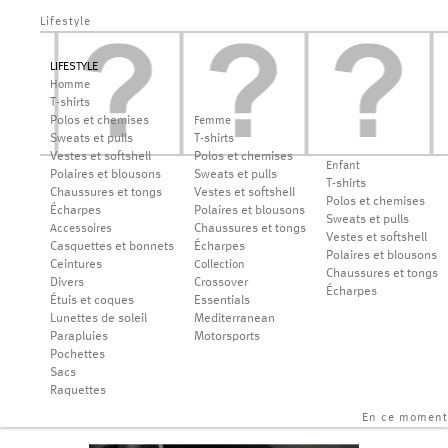
Lifestyle
LIFESTYLE
Homme
T-shirts
Polos et chemises
Femme
Sweats et pulls
T-shirts
Vestes et softshell
Polos et chemises
Enfant
Polaires et blousons
Sweats et pulls
T-shirts
Chaussures et tongs
Vestes et softshell
Polos et chemises
Écharpes
Polaires et blousons
Sweats et pulls
Chaussures et tongs
Accessoires
Vestes et softshell
Casquettes et bonnets
Écharpes
Polaires et blousons
Ceintures
Collection
Chaussures et tongs
Divers
Crossover
Écharpes
Étuis et coques
Essentials
Lunettes de soleil
Mediterranean
Parapluies
Motorsports
Pochettes
Sacs
Raquettes
En ce moment