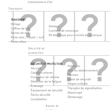
Compresseurs d'air
Transport
TRANSPORT
Portage
Attelage
Coffres de toit
Crochets de remorque
Barres de toit
Kit électrique pour crochet de remorque
Porte-skis / kayak / surf
Porte-vélos
Sécurité et
protection
SÉCURITÉ ET PROTECTION
Protection
Sécurité
Aide au stationnement
Capteurs phares
Alarmes
Contrôleur de vitesse
Gilets de sécurité
Détection de la fatigue
Sièges enfants
Éclairage
Triangles de signalisation
Équipement de sécurité
Dépannage
Packs sécurité
Démarrage
Localisation
Roues et