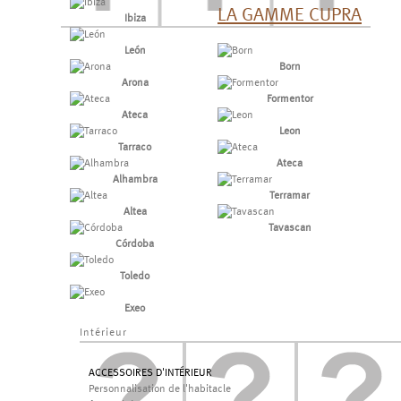
LA GAMME CUPRA
Ibiza
León
Born
Arona
Formentor
Ateca
Leon
Tarraco
Ateca
Alhambra
Terramar
Altea
Tavascan
Córdoba
Toledo
Exeo
Intérieur
ACCESSOIRES D'INTÉRIEUR
Personnalisation de l'habitacle