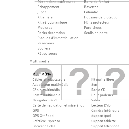
Décorations extérieures
Barre de renfort
Échappement
Bavettes
Jupes
Calandre
Kit arrière
Housses de protection
Kit aérodynamique
Films protecteur
Moulures
Pare-chocs
Packs décoration
Seuils de porte
Plaques d'immatriculation
Réservoirs
Spoilers
Rétroviseurs
Multimédia
MULTIMÉDIA
Câbles et adaptateurs
Kit mains libres
Adaptateur multimédia
Son
Câble multimédia
Radio CD
Haut-parleurs
Centre multimédia
Navigation - GPS
Vidéo
Carte de navigation et mise à jour
Lecteur DVD
GPS
Caméra intérieure
GPS Off Road
Support Ipod
Cafetière Expresso
Support tablette
Décoration clés
Support téléphone