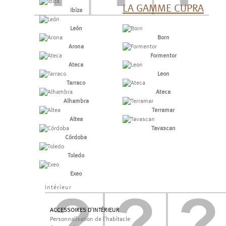
LA GAMME CUPRA
Ibiza
León
Born
Arona
Formentor
Ateca
Leon
Tarraco
Ateca
Alhambra
Terramar
Altea
Tavascan
Córdoba
Toledo
Exeo
Intérieur
ACCESSOIRES D'INTÉRIEUR
Personnalisation de l'habitacle