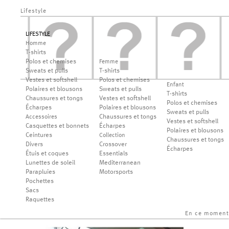
Lifestyle
LIFESTYLE
Homme
T-shirts
Polos et chemises
Femme
Sweats et pulls
T-shirts
Vestes et softshell
Polos et chemises
Enfant
Polaires et blousons
Sweats et pulls
T-shirts
Chaussures et tongs
Vestes et softshell
Polos et chemises
Écharpes
Polaires et blousons
Sweats et pulls
Chaussures et tongs
Accessoires
Vestes et softshell
Casquettes et bonnets
Écharpes
Polaires et blousons
Ceintures
Collection
Chaussures et tongs
Divers
Crossover
Écharpes
Étuis et coques
Essentials
Lunettes de soleil
Mediterranean
Parapluies
Motorsports
Pochettes
Sacs
Raquettes
En ce moment