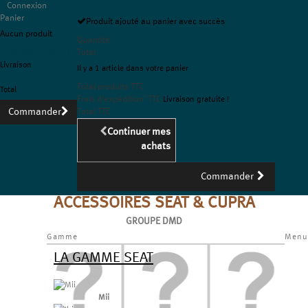
Connexion
Panier
Produit ajouté au panier avec succès
Aucun produit
Quantité
Livraison gratuite !
Total
Livraison
Il y a 1 article dans votre panier
0,00 €
Total produits TTC
Total
Frais d'expédition TTC
Livraison gratuite !
Commander
Total TTC
Continuer mes
achats
Commander
ACCESSOIRES SEAT & CUPRA
GROUPE DMD
Gamme
Menu
LA GAMME SEAT
Mii