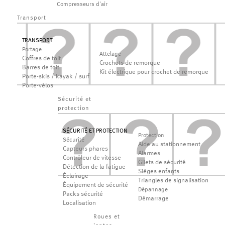
Compresseurs d'air
Transport
TRANSPORT
Portage
Attelage
Coffres de toit
Crochets de remorque
Barres de toit
Kit électrique pour crochet de remorque
Porte-skis / kayak / surf
Porte-vélos
Sécurité et
protection
SÉCURITÉ ET PROTECTION
Protection
Sécurité
Aide au stationnement
Capteurs phares
Alarmes
Contrôleur de vitesse
Gilets de sécurité
Détection de la fatigue
Sièges enfants
Éclairage
Triangles de signalisation
Équipement de sécurité
Dépannage
Packs sécurité
Démarrage
Localisation
Roues et