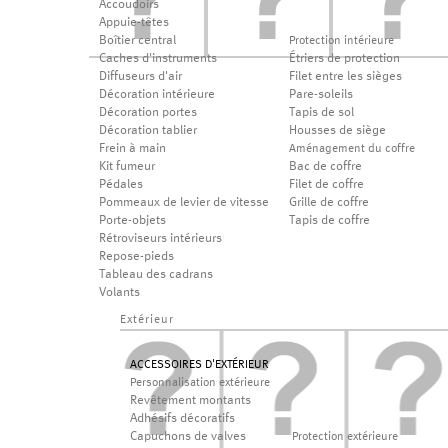
Accoudoirs
Appuie-têtes
Boîtier central
Protection intérieure
Caches d'instruments
Étriers de protection
Diffuseurs d'air
Filet entre les sièges
Décoration intérieure
Pare-soleils
Décoration portes
Tapis de sol
Décoration tablier
Housses de siège
Frein à main
Aménagement du coffre
Kit fumeur
Bac de coffre
Pédales
Filet de coffre
Pommeaux de levier de vitesse
Grille de coffre
Porte-objets
Tapis de coffre
Rétroviseurs intérieurs
Repose-pieds
Tableau des cadrans
Volants
Extérieur
ACCESSOIRES D'EXTÉRIEUR
Personnalisation extérieure
Revêtement montants
Adhésifs décoratifs
Capuchons de valves
Protection extérieure