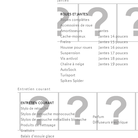
jantes
ROUES ET JANTES
Roues complètes
Accessoires de roue
Amortisseurs
Jantes
Cache-moyeux
Jantes 14 pouces
Freins
Jantes 15 pouces
Housse pour roues
Jantes 16 pouces
Suspension
Jantes 17 pouces
Vis antivol
Jantes 18 pouces
Jantes 19 pouces
Chaîne à neige
AutoSock
Turisport
Spikes Spider
Entretien courant
ENTRETIEN COURANT
Stylo de retouche
Stylos de retouche monocouche
Parfum
Stylos de retouche métallisés bicouche
Diffuseurs électrique
Produits de nettoyage
Grattoirs
Balais d'essuie glace