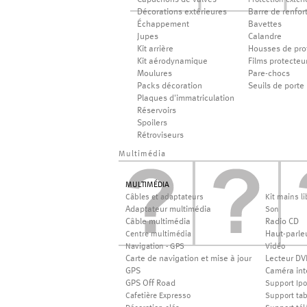
Capuchons de valves
Protection extéri
Décorations extérieures
Barre de renfor
Échappement
Bavettes
Jupes
Calandre
Kit arrière
Housses de pro
Kit aérodynamique
Films protecteu
Moulures
Pare-chocs
Packs décoration
Seuils de porte
Plaques d'immatriculation
Réservoirs
Spoilers
Rétroviseurs
Multimédia
MULTIMÉDIA
Câbles et adaptateurs
Kit mains li
Adaptateur multimédia
Son
Câble multimédia
Radio CD
Haut-parle
Centre multimédia
Navigation - GPS
Vidéo
Carte de navigation et mise à jour
Lecteur DV
GPS
Caméra int
GPS Off Road
Support Ip
Cafetière Expresso
Support tab