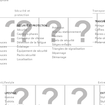
léphone
Sécurité et
Transpor
protection
TRANSP
SÉCURITÉ ET PROTECTION
Portage
Protection
Coffres 
Sécurité
Aide au stationnement
Capteurs phares
Barres d
Alarmes
Contrôleur de vitesse
Porte-sk
Gilets de sécurité
ouces
Détection de la fatigue
Porte-v
Sièges enfants
ouces
Éclairage
Triangles de signalisation
ouces
Équipement de sécurité
Dépannage
ouces
Packs sécurité
Démarrage
ouces
Localisation
ouces
nt
Lifestyle
Entr
LIFESTYLE
ENT
Homme
Sty
T-shirts
Sty