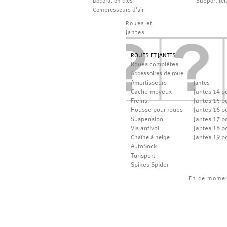
Décoration clés
Support té
Compresseurs d'air
Roues et
jantes
ROUES ET JANTES
Roues complètes
Accessoires de roue
Amortisseurs
Jantes
Cache-moyeux
Jantes 14 p
Freins
Jantes 15 p
Housse pour roues
Jantes 16 p
Suspension
Jantes 17 p
Vis antivol
Jantes 18 p
Jantes 19 p
Chaîne à neige
AutoSock
Turisport
Spikes Spider
En ce mome