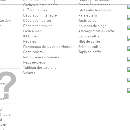
Boîtier central
eure
Protection intérieure
t
Caches d'instruments
Étriers de protection
Diffuseurs d'air
Filet entre les sièges
Décoration intérieure
Pare-soleils
tection
Décoration portes
Tapis de sol
r
Décoration tablier
Housses de siège
Frein à main
Aménagement du coffre
Kit fumeur
Bac de coffre
Pédales
Filet de coffre
Pommeaux de levier de vitesse
Grille de coffre
Porte-objets
Tapis de coffre
Rétroviseurs intérieurs
Repose-pieds
Tableau des cadrans
Volants
bres
urs
D
érieure
od
lette