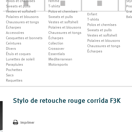
Polos et chemises
Sty
Femme
Sweats et pulls
T-shirts
Pro
Vestes et softshell
Polos et chemises
Grat
Enfant
Polaires et blousons
Sweats et pulls
Bal
T-shirts
Chaussures et tongs
Vestes et softshell
Polos et chemises
Écharpes
Polaires et blousons
Sweats et pulls
Chaussures et tongs
Accessoires
Vestes et softshell
Casquettes et bonnets
Écharpes
Polaires et blousons
Ceintures
Collection
Chaussures et tongs
Divers
Crossover
Écharpes
Étuis et coques
Essentials
Lunettes de soleil
Mediterranean
Parapluies
Motorsports
Pochettes
Sacs
Raquettes
Stylo de retouche rouge corrida F3K
Imprimer