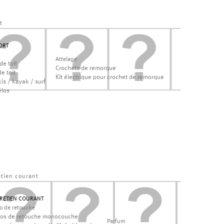
t
ORT
Attelage
de toit
Crochets de remorque
e toit
Kit électrique pour crochet de remorque
is / kayak / surf
élos
etien courant
RETIEN COURANT
lo de retouche
los de retouche monocouche
Parfum