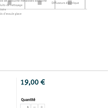
los de retouche métallisés bicouche
Diffuseurs électrique
duits de nettoyage
toirs
ais d'essuie glace
19,00 €
Quantité