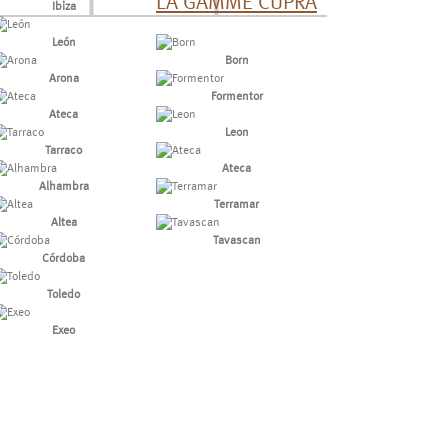
LA GAMME CUPRA
Ibiza
León
Born
Arona
Formentor
Ateca
Leon
Tarraco
Ateca
Alhambra
Terramar
Altea
Tavascan
Córdoba
Toledo
Exeo