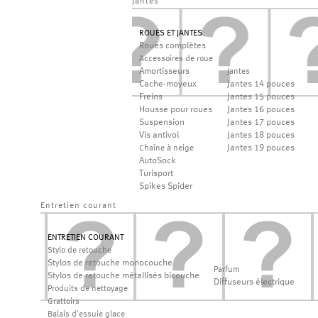
jantes
ROUES ET JANTES
Roues complètes
Accessoires de roue
Amortisseurs
Jantes
Cache-moyeux
Jantes 14 pouces
Freins
Jantes 15 pouces
Housse pour roues
Jantes 16 pouces
Suspension
Jantes 17 pouces
Vis antivol
Jantes 18 pouces
Jantes 19 pouces
Chaîne à neige
AutoSock
Turisport
Spikes Spider
Entretien courant
ENTRETIEN COURANT
Stylo de retouche
Stylos de retouche monocouche
Parfum
Stylos de retouche métallisés bicouche
Diffuseurs électrique
Produits de nettoyage
Grattoirs
Balais d'essuie glace