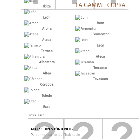
LA GAMME CUPRA
Ibiza
León
Born
Arona
Formentor
Ateca
Leon
Tarraco
Ateca
Alhambra
Terramar
Altea
Tavascan
Córdoba
Toledo
Exeo
Intérieur
ACCESSOIRES D'INTÉRIEUR
Personnalisation de l'habitacle