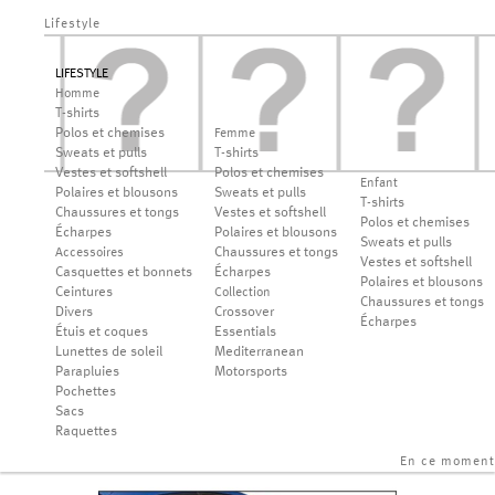
Lifestyle
LIFESTYLE
Homme
T-shirts
Polos et chemises
Femme
Sweats et pulls
T-shirts
Vestes et softshell
Polos et chemises
Enfant
Polaires et blousons
Sweats et pulls
T-shirts
Chaussures et tongs
Vestes et softshell
Polos et chemises
Écharpes
Polaires et blousons
Sweats et pulls
Chaussures et tongs
Accessoires
Vestes et softshell
Casquettes et bonnets
Écharpes
Polaires et blousons
Ceintures
Collection
Chaussures et tongs
Divers
Crossover
Écharpes
Étuis et coques
Essentials
Lunettes de soleil
Mediterranean
Parapluies
Motorsports
Pochettes
Sacs
Raquettes
En ce moment