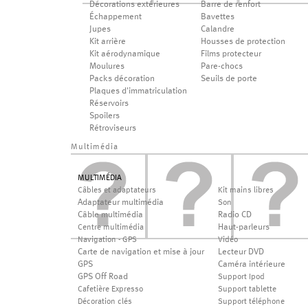
Décorations extérieures
Barre de renfort
Échappement
Bavettes
Jupes
Calandre
Kit arrière
Housses de protection
Kit aérodynamique
Films protecteur
Moulures
Pare-chocs
Packs décoration
Seuils de porte
Plaques d'immatriculation
Réservoirs
Spoilers
Rétroviseurs
Multimédia
MULTIMÉDIA
Câbles et adaptateurs
Kit mains libres
Adaptateur multimédia
Son
Câble multimédia
Radio CD
Haut-parleurs
Centre multimédia
Navigation - GPS
Vidéo
Carte de navigation et mise à jour
Lecteur DVD
GPS
Caméra intérieure
GPS Off Road
Support Ipod
Cafetière Expresso
Support tablette
Décoration clés
Support téléphone