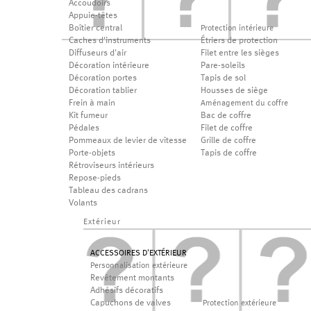
Accoudoirs
Appuie-têtes
Boîtier central
Protection intérieure
Caches d'instruments
Étriers de protection
Diffuseurs d'air
Filet entre les sièges
Décoration intérieure
Pare-soleils
Décoration portes
Tapis de sol
Décoration tablier
Housses de siège
Frein à main
Aménagement du coffre
Kit fumeur
Bac de coffre
Pédales
Filet de coffre
Pommeaux de levier de vitesse
Grille de coffre
Porte-objets
Tapis de coffre
Rétroviseurs intérieurs
Repose-pieds
Tableau des cadrans
Volants
Extérieur
ACCESSOIRES D'EXTÉRIEUR
Personnalisation extérieure
Revêtement montants
Adhésifs décoratifs
Capuchons de valves
Protection extérieure