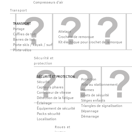
Compresseurs d'air
Transport
TRANSPORT
Portage
Attelage
Coffres de toit
Crochets de remorque
Barres de toit
Kit électrique pour crochet de remorque
Porte-skis / kayak / surf
Porte-vélos
Sécurité et
protection
SÉCURITÉ ET PROTECTION
Protection
Sécurité
Aide au stationnement
Capteurs phares
Alarmes
Contrôleur de vitesse
Gilets de sécurité
Détection de la fatigue
Sièges enfants
Éclairage
Triangles de signalisation
Équipement de sécurité
Dépannage
Packs sécurité
Démarrage
Localisation
Roues et