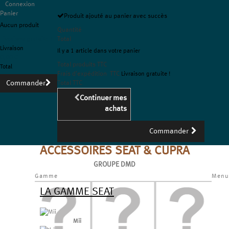
Connexion
Panier
Produit ajouté au panier avec succès
Aucun produit
Quantité
Livraison gratuite !
Total
Livraison
Il y a 1 article dans votre panier
0,00 €
Total produits TTC
Total
Frais d'expédition TTC
Livraison gratuite !
Commander
Total TTC
Continuer mes
achats
Commander
ACCESSOIRES SEAT & CUPRA
GROUPE DMD
Gamme
Menu
LA GAMME SEAT
Mii