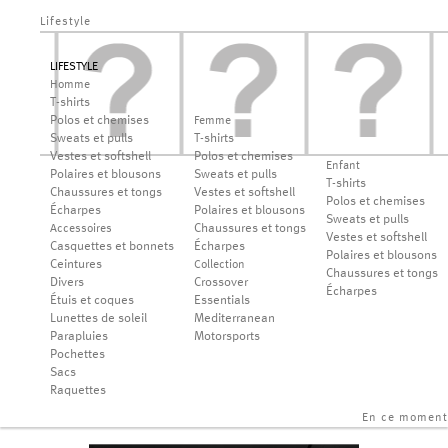
Lifestyle
LIFESTYLE
Homme
T-shirts
Polos et chemises
Femme
Sweats et pulls
T-shirts
Vestes et softshell
Polos et chemises
Enfant
Polaires et blousons
Sweats et pulls
T-shirts
Chaussures et tongs
Vestes et softshell
Polos et chemises
Écharpes
Polaires et blousons
Sweats et pulls
Chaussures et tongs
Accessoires
Vestes et softshell
Casquettes et bonnets
Écharpes
Polaires et blousons
Ceintures
Collection
Chaussures et tongs
Divers
Crossover
Écharpes
Étuis et coques
Essentials
Lunettes de soleil
Mediterranean
Parapluies
Motorsports
Pochettes
Sacs
Raquettes
En ce moment