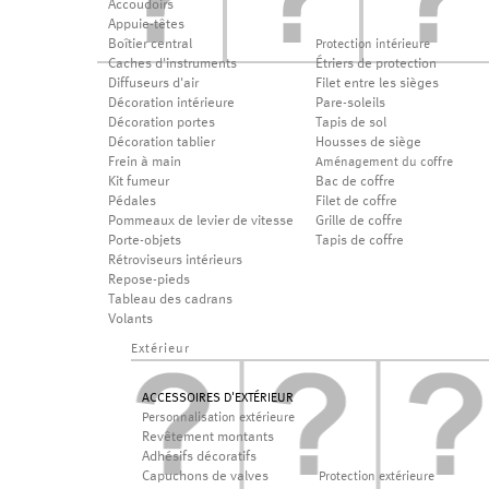
Accoudoirs
Appuie-têtes
Boîtier central
Protection intérieure
Caches d'instruments
Étriers de protection
Diffuseurs d'air
Filet entre les sièges
Décoration intérieure
Pare-soleils
Décoration portes
Tapis de sol
Décoration tablier
Housses de siège
Frein à main
Aménagement du coffre
Kit fumeur
Bac de coffre
Pédales
Filet de coffre
Pommeaux de levier de vitesse
Grille de coffre
Porte-objets
Tapis de coffre
Rétroviseurs intérieurs
Repose-pieds
Tableau des cadrans
Volants
Extérieur
ACCESSOIRES D'EXTÉRIEUR
Personnalisation extérieure
Revêtement montants
Adhésifs décoratifs
Capuchons de valves
Protection extérieure