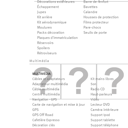
Décorations extérieures
Barre de renfort
Échappement
Bavettes
Jupes
Calandre
Kit arrière
Housses de protection
Kit aérodynamique
Films protecteur
Moulures
Pare-chocs
Packs décoration
Seuils de porte
Plaques d'immatriculation
Réservoirs
Spoilers
Rétroviseurs
Multimédia
MULTIMÉDIA
Câbles et adaptateurs
Kit mains libres
Adaptateur multimédia
Son
Câble multimédia
Radio CD
Haut-parleurs
Centre multimédia
Navigation - GPS
Vidéo
Carte de navigation et mise à jour
Lecteur DVD
GPS
Caméra intérieure
GPS Off Road
Support Ipod
Cafetière Expresso
Support tablette
Décoration clés
Support téléphone