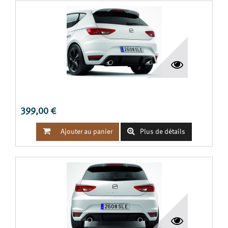
BECQUET LÉON III 5P
399,00 €


Ajouter au panier
Plus de détails