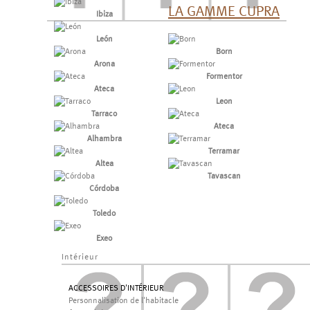
LA GAMME CUPRA
Ibiza
León
Born
Arona
Formentor
Ateca
Leon
Tarraco
Ateca
Alhambra
Terramar
Altea
Tavascan
Córdoba
Toledo
Exeo
Intérieur
ACCESSOIRES D'INTÉRIEUR
Personnalisation de l'habitacle