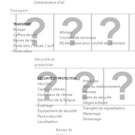
Compresseurs d'air
Transport
TRANSPORT
Portage
Attelage
Coffres de toit
Crochets de remorque
Barres de toit
Kit électrique pour crochet de remorque
Porte-skis / kayak / surf
Porte-vélos
Sécurité et
protection
SÉCURITÉ ET PROTECTION
Protection
Sécurité
Aide au stationnement
Capteurs phares
Alarmes
Contrôleur de vitesse
Gilets de sécurité
Détection de la fatigue
Sièges enfants
Éclairage
Triangles de signalisation
Équipement de sécurité
Dépannage
Packs sécurité
Démarrage
Localisation
Roues et