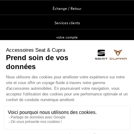
Échange / Retour
Services clients
votre compte
Création
Identification
Suivi de commande
Contactez-nous
Service clients
ouvert du lundi au vendredi
de 8h00 à 12h00 et de 14h00 à 18h00.
Tél. :
02 41 57 68 07
contact@accessoires-seat.fr