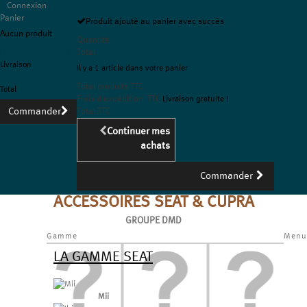
Connexion
Panier
Produit ajouté au panier avec succès
Aucun produit
Quantité
Livraison gratuite !
Total
Livraison
Il y a 1 article dans votre panier
0,00 €
Total produits TTC
Total
Frais d'expédition TTC
Livraison gratuite !
Commander
Total TTC
Continuer mes
achats
Commander
ACCESSOIRES SEAT & CUPRA
GROUPE DMD
Gamme
Menu
LA GAMME SEAT
Mii