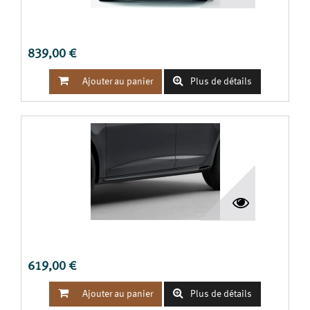
ÉCHAPPEMENT SORTIE DOUBLE TSI 1.4L 103KW
839,00 €


Ajouter au panier
Plus de détails
BAS DE CAISSE TYPE BLADE LÉON III
619,00 €


Ajouter au panier
Plus de détails