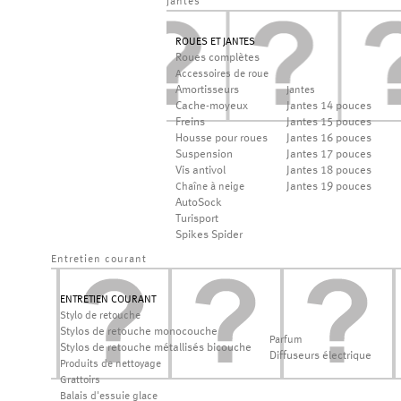
jantes
ROUES ET JANTES
Roues complètes
Accessoires de roue
Amortisseurs
Jantes
Cache-moyeux
Jantes 14 pouces
Freins
Jantes 15 pouces
Housse pour roues
Jantes 16 pouces
Suspension
Jantes 17 pouces
Vis antivol
Jantes 18 pouces
Jantes 19 pouces
Chaîne à neige
AutoSock
Turisport
Spikes Spider
Entretien courant
ENTRETIEN COURANT
Stylo de retouche
Stylos de retouche monocouche
Parfum
Stylos de retouche métallisés bicouche
Diffuseurs électrique
Produits de nettoyage
Grattoirs
Balais d'essuie glace