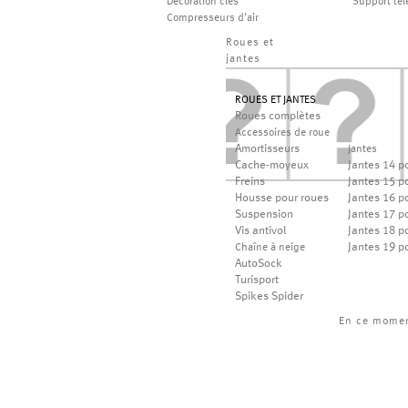
Décoration clés
Support té
Compresseurs d'air
Roues et
jantes
ROUES ET JANTES
Roues complètes
Accessoires de roue
Amortisseurs
Jantes
Cache-moyeux
Jantes 14 p
Freins
Jantes 15 p
Housse pour roues
Jantes 16 p
Suspension
Jantes 17 p
Vis antivol
Jantes 18 p
Jantes 19 p
Chaîne à neige
AutoSock
Turisport
Spikes Spider
En ce mome