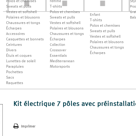
Polos et chemises
Sty
Femme
Sweats et pulls
T-shirts
Pro
Vestes et softshell
Polos et chemises
Grat
Enfant
Polaires et blousons
Sweats et pulls
Bal
T-shirts
Chaussures et tongs
Vestes et softshell
Polos et chemises
Écharpes
Polaires et blousons
Sweats et pulls
Chaussures et tongs
Accessoires
Vestes et softshell
Casquettes et bonnets
Écharpes
Polaires et blousons
Ceintures
Collection
Chaussures et tongs
Divers
Crossover
Écharpes
Étuis et coques
Essentials
Lunettes de soleil
Mediterranean
Parapluies
Motorsports
Pochettes
Sacs
Raquettes
Kit électrique 7 pôles avec préinstallat
Imprimer