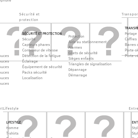
léphone
Sécurité et
Transpor
protection
TRANSP
SÉCURITÉ ET PROTECTION
Portage
Protection
Coffres 
Sécurité
Aide au stationnement
Capteurs phares
Barres d
Alarmes
Contrôleur de vitesse
Porte-sk
Gilets de sécurité
ouces
Détection de la fatigue
Porte-v
Sièges enfants
ouces
Éclairage
Triangles de signalisation
ouces
Équipement de sécurité
Dépannage
ouces
Packs sécurité
Démarrage
ouces
Localisation
ouces
nt
Lifestyle
Entr
LIFESTYLE
ENT
Homme
Sty
T-shirts
Sty