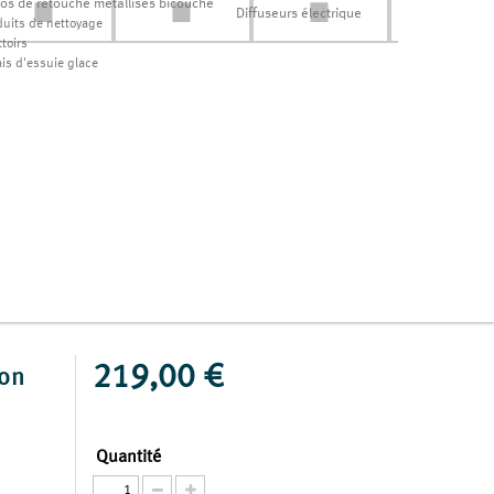
los de retouche métallisés bicouche
Diffuseurs électrique
duits de nettoyage
toirs
ais d'essuie glace
219,00 €
ion
Quantité