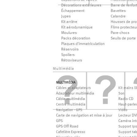
Capuchons de valves
Protection extéri
Décorations extérieures
Barre de renfor
Échappement
Bavettes
Jupes
Calandre
Kit arrière
Housses de pro
Kit aérodynamique
Films protecteu
Moulures
Pare-chocs
Packs décoration
Seuils de porte
Plaques d'immatriculation
Réservoirs
Spoilers
Rétroviseurs
Multimédia
MULTIMÉDIA
Câbles et adaptateurs
Kit mains li
Adaptateur multimédia
Son
Câble multimédia
Radio CD
Haut-parle
Centre multimédia
Navigation - GPS
Vidéo
Carte de navigation et mise à jour
Lecteur DV
GPS
Caméra int
GPS Off Road
Support Ip
Cafetière Expresso
Support tab