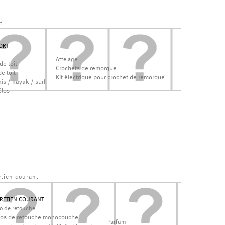
t
ORT
Attelage
de toit
Crochets de remorque
e toit
Kit électrique pour crochet de remorque
is / kayak / surf
élos
etien courant
RETIEN COURANT
lo de retouche
los de retouche monocouche
Parfum