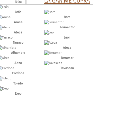
LA GAMME CUPRA
Ibiza
León
Born
Arona
Formentor
Ateca
Leon
Tarraco
Ateca
Alhambra
Terramar
Altea
Tavascan
Córdoba
Toledo
Exeo