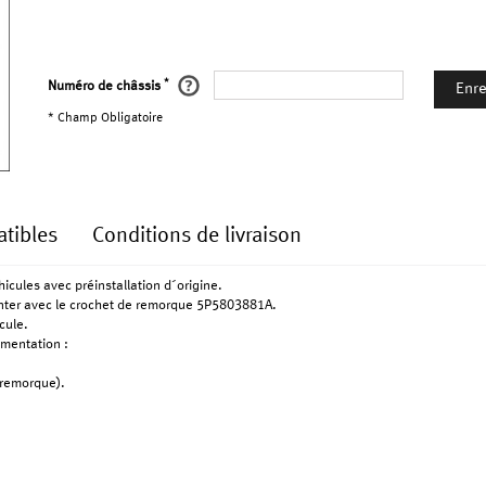
*
Numéro de châssis
Enre
* Champ Obligatoire
tibles
Conditions de livraison
hicules avec préinstallation d´origine.
nter avec le crochet de remorque 5P5803881A.
cule.
umentation :
 remorque).