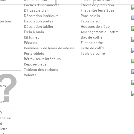
Boîtier central
eure
Protection intérieure
t
Caches d'instruments
Étriers de protection
Diffuseurs d'air
Filet entre les sièges
Décoration intérieure
Pare-soleils
tection
Décoration portes
Tapis de sol
r
Décoration tablier
Housses de siège
Frein à main
Aménagement du coffre
Kit fumeur
Bac de coffre
Pédales
Filet de coffre
Pommeaux de levier de vitesse
Grille de coffre
Porte-objets
Tapis de coffre
Rétroviseurs intérieurs
Repose-pieds
Tableau des cadrans
Volants
bres
urs
D
érieure
od
lette