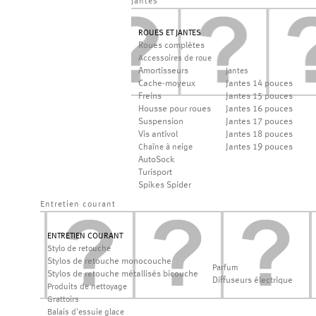
jantes
ROUES ET JANTES
Roues complètes
Accessoires de roue
Amortisseurs
Jantes
Cache-moyeux
Jantes 14 pouces
Freins
Jantes 15 pouces
Housse pour roues
Jantes 16 pouces
Suspension
Jantes 17 pouces
Vis antivol
Jantes 18 pouces
Jantes 19 pouces
Chaîne à neige
AutoSock
Turisport
Spikes Spider
Entretien courant
ENTRETIEN COURANT
Stylo de retouche
Stylos de retouche monocouche
Parfum
Stylos de retouche métallisés bicouche
Diffuseurs électrique
Produits de nettoyage
Grattoirs
Balais d'essuie glace