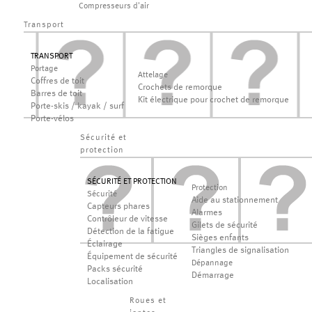
Compresseurs d'air
Transport
TRANSPORT
Portage
Attelage
Coffres de toit
Crochets de remorque
Barres de toit
Kit électrique pour crochet de remorque
Porte-skis / kayak / surf
Porte-vélos
Sécurité et
protection
SÉCURITÉ ET PROTECTION
Protection
Sécurité
Aide au stationnement
Capteurs phares
Alarmes
Contrôleur de vitesse
Gilets de sécurité
Détection de la fatigue
Sièges enfants
Éclairage
Triangles de signalisation
Équipement de sécurité
Dépannage
Packs sécurité
Démarrage
Localisation
Roues et