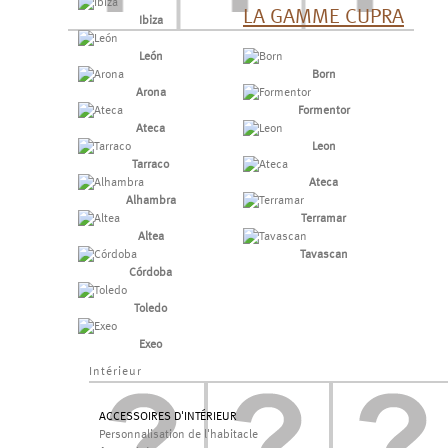
LA GAMME CUPRA
Ibiza
León
Born
Arona
Formentor
Ateca
Leon
Tarraco
Ateca
Alhambra
Terramar
Altea
Tavascan
Córdoba
Toledo
Exeo
Intérieur
ACCESSOIRES D'INTÉRIEUR
Personnalisation de l'habitacle