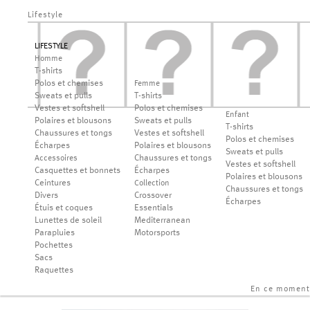
Lifestyle
LIFESTYLE
Homme
T-shirts
Polos et chemises
Femme
Sweats et pulls
T-shirts
Vestes et softshell
Polos et chemises
Enfant
Polaires et blousons
Sweats et pulls
T-shirts
Chaussures et tongs
Vestes et softshell
Polos et chemises
Écharpes
Polaires et blousons
Sweats et pulls
Chaussures et tongs
Accessoires
Vestes et softshell
Casquettes et bonnets
Écharpes
Polaires et blousons
Ceintures
Collection
Chaussures et tongs
Divers
Crossover
Écharpes
Étuis et coques
Essentials
Lunettes de soleil
Mediterranean
Parapluies
Motorsports
Pochettes
Sacs
Raquettes
En ce moment