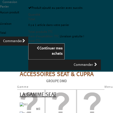
Connexion
Panier
Produit ajouté au panier avec succès
Aucun produit
Quantité
Livraison gratuite !
Total
Livraison
Il y a 1 article dans votre panier
0,00 €
Total produits TTC
Total
Frais d'expédition TTC
Livraison gratuite !
Commander
Total TTC
Continuer mes
achats
Commander
ACCESSOIRES SEAT & CUPRA
GROUPE DMD
Gamme
Menu
LA GAMME SEAT
Mii