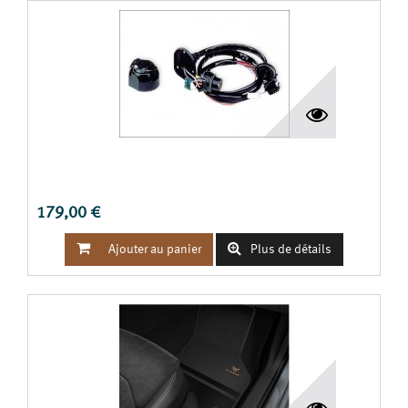
KIT ÉLECTRIQUE 13 PÔLES AVEC PRÉINSTALLATION
USINE
179,00 €


Ajouter au panier
Plus de détails