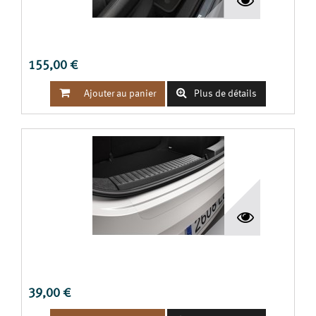
TAPIS ASPECT FIBRE DE CARBONE CUPRA ATECA
155,00 €


Ajouter au panier
Plus de détails
FILM PROTECTEUR POUR PARE-CHOCS ARRIÈRE LEON
III
39,00 €