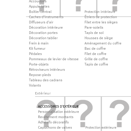
Accoudoirs
Appuie-têtes
Boîtier central
Protection intérieure
Caches d'instruments
Étriers de protection
Diffuseurs d'air
Filet entre les sièges
Décoration intérieure
Pare-soleils
Décoration portes
Tapis de sol
Décoration tablier
Housses de siège
Frein à main
Aménagement du coffre
Kit fumeur
Bac de coffre
Pédales
Filet de coffre
Pommeaux de levier de vitesse
Grille de coffre
Porte-objets
Tapis de coffre
Rétroviseurs intérieurs
Repose-pieds
Tableau des cadrans
Volants
Extérieur
ACCESSOIRES D'EXTÉRIEUR
Personnalisation extérieure
Revêtement montants
Adhésifs décoratifs
Capuchons de valves
Protection extérieure