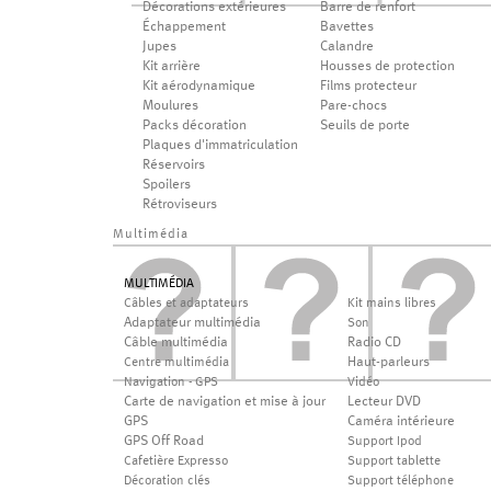
Décorations extérieures
Barre de renfort
Échappement
Bavettes
Jupes
Calandre
Kit arrière
Housses de protection
Kit aérodynamique
Films protecteur
Moulures
Pare-chocs
Packs décoration
Seuils de porte
Plaques d'immatriculation
Réservoirs
Spoilers
Rétroviseurs
Multimédia
MULTIMÉDIA
Câbles et adaptateurs
Kit mains libres
Adaptateur multimédia
Son
Câble multimédia
Radio CD
Haut-parleurs
Centre multimédia
Navigation - GPS
Vidéo
Carte de navigation et mise à jour
Lecteur DVD
GPS
Caméra intérieure
GPS Off Road
Support Ipod
Cafetière Expresso
Support tablette
Décoration clés
Support téléphone