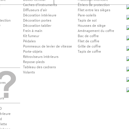
Boîtier central
eure
Protection intérieure
t
Caches d'instruments
Étriers de protection
Diffuseurs d'air
Filet entre les sièges
Décoration intérieure
Pare-soleils
tection
Décoration portes
Tapis de sol
r
Décoration tablier
Housses de siège
Frein à main
Aménagement du coffre
Kit fumeur
Bac de coffre
Pédales
Filet de coffre
Pommeaux de levier de vitesse
Grille de coffre
Porte-objets
Tapis de coffre
Rétroviseurs intérieurs
Repose-pieds
Tableau des cadrans
Volants
bres
urs
D
érieure
od
lette