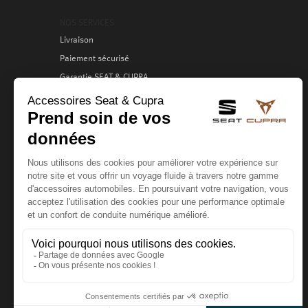
NOS SERVICES
Livraison
Paiement sécurisé
Garantie SEAT & CUPRA
Échange / Retour
Services clients
VOTRE COMPTE
Création
Identification
Suivi de commande
CONTACTEZ-NOUS
Service clients
ouvert du lundi au vendredi
de 8h00 à 12h00 et de 14h00 à 18h00.
Tél. :
02 41 57 68 07