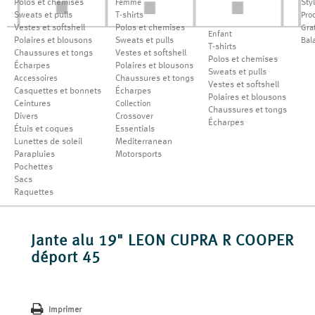
Polos et chemises
Sty
Femme
Sweats et pulls
T-shirts
Pro
Vestes et softshell
Polos et chemises
Grat
Enfant
Polaires et blousons
Sweats et pulls
Bal
T-shirts
Chaussures et tongs
Vestes et softshell
Polos et chemises
Écharpes
Polaires et blousons
Sweats et pulls
Chaussures et tongs
Accessoires
Vestes et softshell
Casquettes et bonnets
Écharpes
Polaires et blousons
Ceintures
Collection
Chaussures et tongs
Divers
Crossover
Écharpes
Étuis et coques
Essentials
Lunettes de soleil
Mediterranean
Parapluies
Motorsports
Pochettes
Sacs
Raquettes
Jante alu 19" LEON CUPRA R COOPER
déport 45
Imprimer