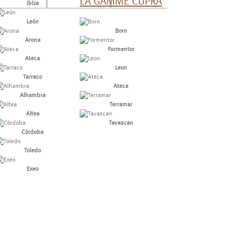
LA GAMME CUPRA
Ibiza
León
Born
Arona
Formentor
Ateca
Leon
Tarraco
Ateca
Alhambra
Terramar
Altea
Tavascan
Córdoba
Toledo
Exeo