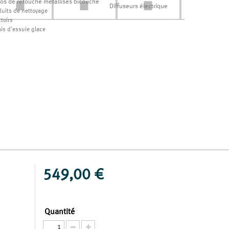
los de retouche métallisés bicouche
Diffuseurs électrique
duits de nettoyage
toirs
ais d'essuie glace
549,00 €
Quantité