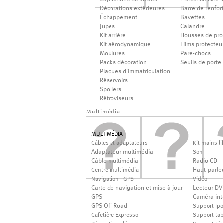
Capuchons de valves
Protection extéri
Décorations extérieures
Barre de renfor
Échappement
Bavettes
Jupes
Calandre
Kit arrière
Housses de pro
Kit aérodynamique
Films protecteu
Moulures
Pare-chocs
Packs décoration
Seuils de porte
Plaques d'immatriculation
Réservoirs
Spoilers
Rétroviseurs
Multimédia
MULTIMÉDIA
Câbles et adaptateurs
Kit mains li
Adaptateur multimédia
Son
Câble multimédia
Radio CD
Haut-parle
Centre multimédia
Navigation - GPS
Vidéo
Carte de navigation et mise à jour
Lecteur DV
GPS
Caméra int
GPS Off Road
Support Ip
Cafetière Expresso
Support tab