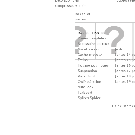
Décoration clés
Support té
Compresseurs d'air
Roues et
jantes
ROUES ET JANTES
Roues complètes
Accessoires de roue
Amortisseurs
Jantes
Cache-moyeux
Jantes 14 p
Freins
Jantes 15 p
Housse pour roues
Jantes 16 p
Suspension
Jantes 17 p
Vis antivol
Jantes 18 p
Jantes 19 p
Chaîne à neige
AutoSock
Turisport
Spikes Spider
En ce mome