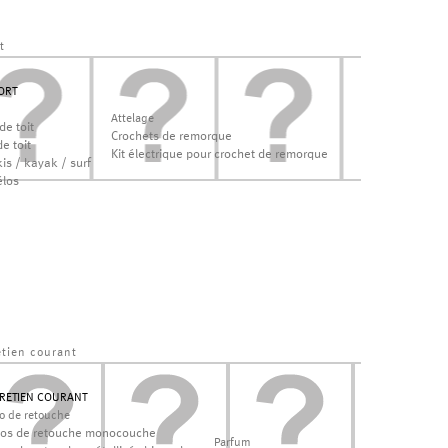
t
ORT
Attelage
de toit
Crochets de remorque
e toit
Kit électrique pour crochet de remorque
is / kayak / surf
élos
etien courant
RETIEN COURANT
lo de retouche
los de retouche monocouche
Parfum