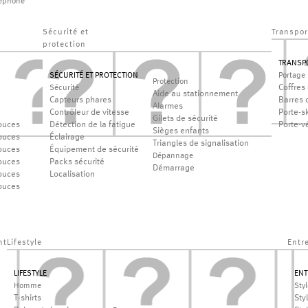
léphone
Sécurité et
Transpor
protection
TRANSP
SÉCURITÉ ET PROTECTION
Portage
Protection
Coffres 
Sécurité
Aide au stationnement
Capteurs phares
Barres d
Alarmes
Contrôleur de vitesse
Porte-sk
Gilets de sécurité
ouces
Détection de la fatigue
Porte-v
Sièges enfants
ouces
Éclairage
Triangles de signalisation
ouces
Équipement de sécurité
Dépannage
ouces
Packs sécurité
Démarrage
ouces
Localisation
ouces
nt
Lifestyle
Entr
LIFESTYLE
ENT
Homme
Sty
T-shirts
Sty