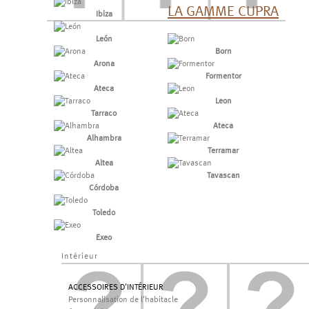
LA GAMME CUPRA
Ibiza
León
Born
Arona
Formentor
Ateca
Leon
Tarraco
Ateca
Alhambra
Terramar
Altea
Tavascan
Córdoba
Toledo
Exeo
Intérieur
ACCESSOIRES D'INTÉRIEUR
Personnalisation de l'habitacle