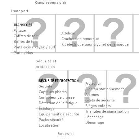
Compresseurs d'air
Transport
TRANSPORT
Portage
Attelage
Coffres de toit
Crochets de remorque
Barres de toit
Kit électrique pour crochet de remorque
Porte-skis / kayak / surf
Porte-vélos
Sécurité et
protection
SÉCURITÉ ET PROTECTION
Protection
Sécurité
Aide au stationnement
Capteurs phares
Alarmes
Contrôleur de vitesse
Gilets de sécurité
Détection de la fatigue
Sièges enfants
Éclairage
Triangles de signalisation
Équipement de sécurité
Dépannage
Packs sécurité
Démarrage
Localisation
Roues et