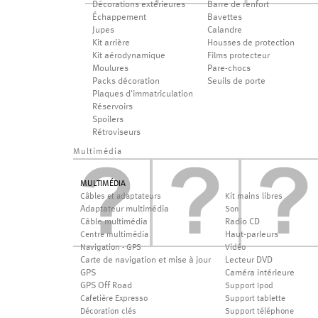
Décorations extérieures
Barre de renfort
Échappement
Bavettes
Jupes
Calandre
Kit arrière
Housses de protection
Kit aérodynamique
Films protecteur
Moulures
Pare-chocs
Packs décoration
Seuils de porte
Plaques d'immatriculation
Réservoirs
Spoilers
Rétroviseurs
Multimédia
MULTIMÉDIA
Câbles et adaptateurs
Kit mains libres
Adaptateur multimédia
Son
Câble multimédia
Radio CD
Haut-parleurs
Centre multimédia
Navigation - GPS
Vidéo
Carte de navigation et mise à jour
Lecteur DVD
GPS
Caméra intérieure
GPS Off Road
Support Ipod
Cafetière Expresso
Support tablette
Décoration clés
Support téléphone