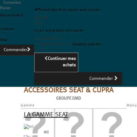
Connexion
Panier
Produit ajouté au panier avec succès
Aucun produit
Quantité
Livraison gratuite !
Total
Livraison
Il y a 1 article dans votre panier
0,00 €
Total produits TTC
Total
Frais d'expédition TTC
Livraison gratuite !
Commander
Total TTC
Continuer mes
achats
Commander
ACCESSOIRES SEAT & CUPRA
GROUPE DMD
Gamme
Menu
LA GAMME SEAT
Mii