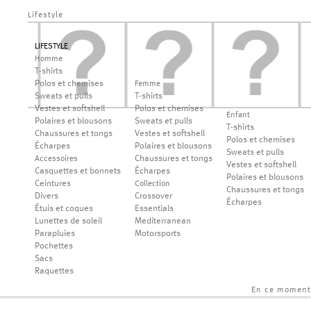
Lifestyle
LIFESTYLE
Homme
T-shirts
Polos et chemises
Femme
Sweats et pulls
T-shirts
Vestes et softshell
Polos et chemises
Enfant
Polaires et blousons
Sweats et pulls
T-shirts
Chaussures et tongs
Vestes et softshell
Polos et chemises
Écharpes
Polaires et blousons
Sweats et pulls
Chaussures et tongs
Accessoires
Vestes et softshell
Casquettes et bonnets
Écharpes
Polaires et blousons
Ceintures
Collection
Chaussures et tongs
Divers
Crossover
Écharpes
Étuis et coques
Essentials
Lunettes de soleil
Mediterranean
Parapluies
Motorsports
Pochettes
Sacs
Raquettes
En ce moment