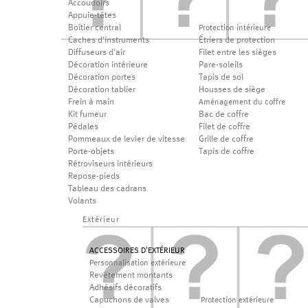
Accoudoirs
Appuie-têtes
Boîtier central
Protection intérieure
Caches d'instruments
Étriers de protection
Diffuseurs d'air
Filet entre les sièges
Décoration intérieure
Pare-soleils
Décoration portes
Tapis de sol
Décoration tablier
Housses de siège
Frein à main
Aménagement du coffre
Kit fumeur
Bac de coffre
Pédales
Filet de coffre
Pommeaux de levier de vitesse
Grille de coffre
Porte-objets
Tapis de coffre
Rétroviseurs intérieurs
Repose-pieds
Tableau des cadrans
Volants
Extérieur
ACCESSOIRES D'EXTÉRIEUR
Personnalisation extérieure
Revêtement montants
Adhésifs décoratifs
Capuchons de valves
Protection extérieure