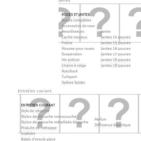
jantes
ROUES ET JANTES
Roues complètes
Accessoires de roue
Amortisseurs
Jantes
Cache-moyeux
Jantes 14 pouces
Freins
Jantes 15 pouces
Housse pour roues
Jantes 16 pouces
Suspension
Jantes 17 pouces
Vis antivol
Jantes 18 pouces
Jantes 19 pouces
Chaîne à neige
AutoSock
Turisport
Spikes Spider
Entretien courant
ENTRETIEN COURANT
Stylo de retouche
Stylos de retouche monocouche
Parfum
Stylos de retouche métallisés bicouche
Diffuseurs électrique
Produits de nettoyage
Grattoirs
Balais d'essuie glace