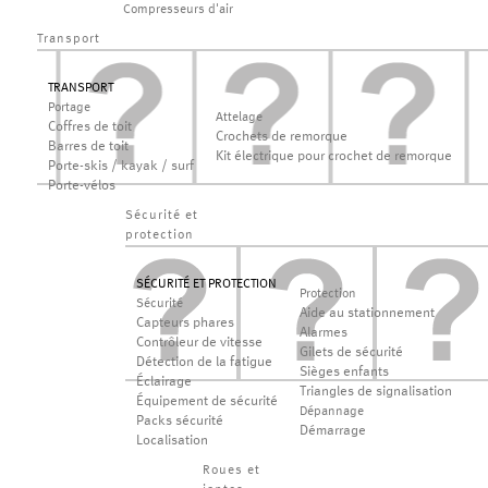
Compresseurs d'air
Transport
TRANSPORT
Portage
Attelage
Coffres de toit
Crochets de remorque
Barres de toit
Kit électrique pour crochet de remorque
Porte-skis / kayak / surf
Porte-vélos
Sécurité et
protection
SÉCURITÉ ET PROTECTION
Protection
Sécurité
Aide au stationnement
Capteurs phares
Alarmes
Contrôleur de vitesse
Gilets de sécurité
Détection de la fatigue
Sièges enfants
Éclairage
Triangles de signalisation
Équipement de sécurité
Dépannage
Packs sécurité
Démarrage
Localisation
Roues et