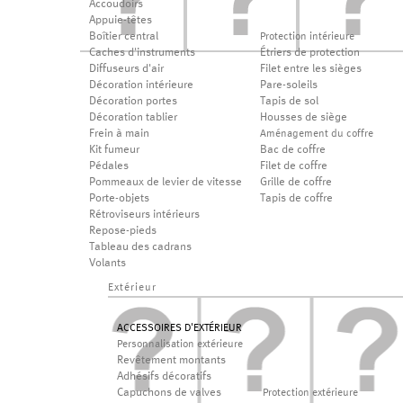
Accoudoirs
Appuie-têtes
Boîtier central
Protection intérieure
Caches d'instruments
Étriers de protection
Diffuseurs d'air
Filet entre les sièges
Décoration intérieure
Pare-soleils
Décoration portes
Tapis de sol
Décoration tablier
Housses de siège
Frein à main
Aménagement du coffre
Kit fumeur
Bac de coffre
Pédales
Filet de coffre
Pommeaux de levier de vitesse
Grille de coffre
Porte-objets
Tapis de coffre
Rétroviseurs intérieurs
Repose-pieds
Tableau des cadrans
Volants
Extérieur
ACCESSOIRES D'EXTÉRIEUR
Personnalisation extérieure
Revêtement montants
Adhésifs décoratifs
Capuchons de valves
Protection extérieure