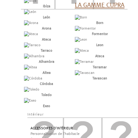
LA GAMME CUPRA
Ibiza
León
Born
Arona
Formentor
Ateca
Leon
Tarraco
Ateca
Alhambra
Terramar
Altea
Tavascan
Córdoba
Toledo
Exeo
Intérieur
ACCESSOIRES D'INTÉRIEUR
Personnalisation de l'habitacle