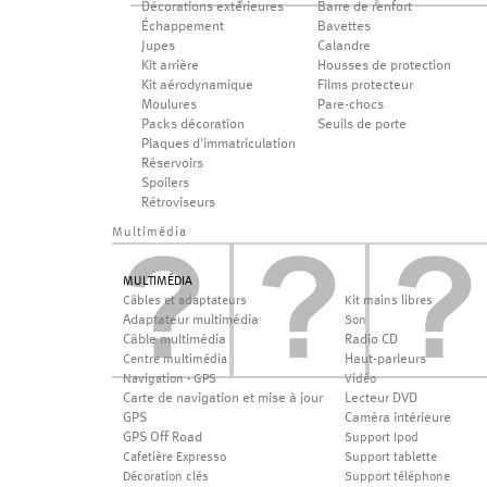
Décorations extérieures
Barre de renfort
Échappement
Bavettes
Jupes
Calandre
Kit arrière
Housses de protection
Kit aérodynamique
Films protecteur
Moulures
Pare-chocs
Packs décoration
Seuils de porte
Plaques d'immatriculation
Réservoirs
Spoilers
Rétroviseurs
Multimédia
MULTIMÉDIA
Câbles et adaptateurs
Kit mains libres
Adaptateur multimédia
Son
Câble multimédia
Radio CD
Haut-parleurs
Centre multimédia
Navigation - GPS
Vidéo
Carte de navigation et mise à jour
Lecteur DVD
GPS
Caméra intérieure
GPS Off Road
Support Ipod
Cafetière Expresso
Support tablette
Décoration clés
Support téléphone