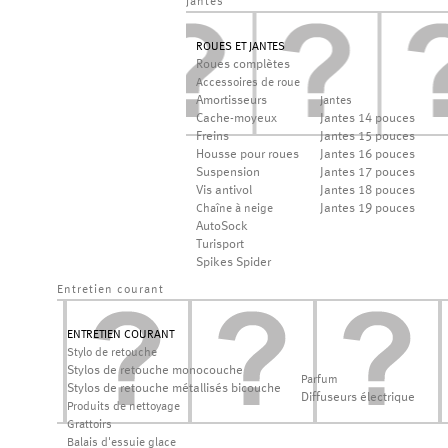
jantes
ROUES ET JANTES
Roues complètes
Accessoires de roue
Amortisseurs
Jantes
Cache-moyeux
Jantes 14 pouces
Freins
Jantes 15 pouces
Housse pour roues
Jantes 16 pouces
Suspension
Jantes 17 pouces
Vis antivol
Jantes 18 pouces
Jantes 19 pouces
Chaîne à neige
AutoSock
Turisport
Spikes Spider
Entretien courant
ENTRETIEN COURANT
Stylo de retouche
Stylos de retouche monocouche
Parfum
Stylos de retouche métallisés bicouche
Diffuseurs électrique
Produits de nettoyage
Grattoirs
Balais d'essuie glace