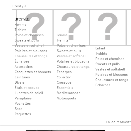
Lifestyle
LIFESTYLE
Homme
T-shirts
Polos et chemises
Femme
Sweats et pulls
T-shirts
Vestes et softshell
Polos et chemises
Enfant
Polaires et blousons
Sweats et pulls
T-shirts
Chaussures et tongs
Vestes et softshell
Polos et chemises
Écharpes
Polaires et blousons
Sweats et pulls
Chaussures et tongs
Accessoires
Vestes et softshell
Casquettes et bonnets
Écharpes
Polaires et blousons
Ceintures
Collection
Chaussures et tongs
Divers
Crossover
Écharpes
Étuis et coques
Essentials
Lunettes de soleil
Mediterranean
Parapluies
Motorsports
Pochettes
Sacs
Raquettes
En ce moment