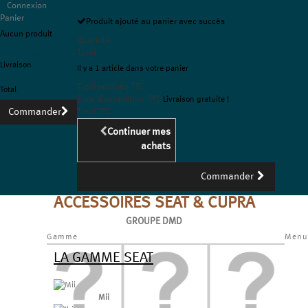
Connexion
Panier
Produit ajouté au panier avec succès
Aucun produit
Quantité
Livraison gratuite !
Total
Livraison
Il y a 1 article dans votre panier
0,00 €
Total produits TTC
Total
Frais d'expédition TTC
Livraison gratuite !
Commander
Total TTC
Continuer mes
achats
Commander
ACCESSOIRES SEAT & CUPRA
GROUPE DMD
Gamme
Menu
LA GAMME SEAT
Mii