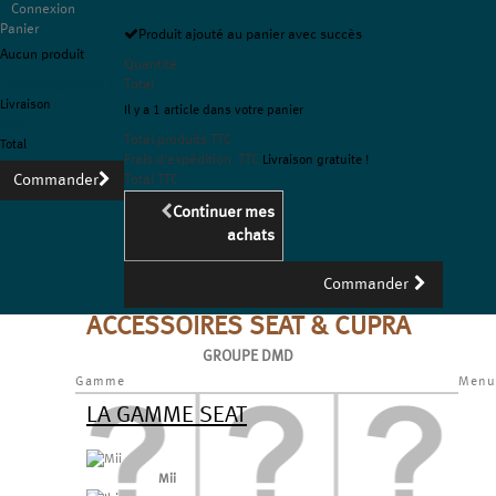
Connexion
Panier
Produit ajouté au panier avec succès
Aucun produit
Quantité
Livraison gratuite !
Total
Livraison
Il y a 1 article dans votre panier
0,00 €
Total produits TTC
Total
Frais d'expédition TTC
Livraison gratuite !
Commander
Total TTC
Continuer mes
achats
Commander
ACCESSOIRES SEAT & CUPRA
GROUPE DMD
Gamme
Menu
LA GAMME SEAT
Mii