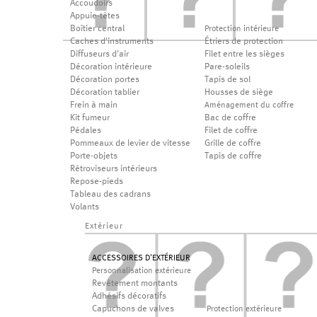
Accoudoirs
Appuie-têtes
Boîtier central
Protection intérieure
Caches d'instruments
Étriers de protection
Diffuseurs d'air
Filet entre les sièges
Décoration intérieure
Pare-soleils
Décoration portes
Tapis de sol
Décoration tablier
Housses de siège
Frein à main
Aménagement du coffre
Kit fumeur
Bac de coffre
Pédales
Filet de coffre
Pommeaux de levier de vitesse
Grille de coffre
Porte-objets
Tapis de coffre
Rétroviseurs intérieurs
Repose-pieds
Tableau des cadrans
Volants
Extérieur
ACCESSOIRES D'EXTÉRIEUR
Personnalisation extérieure
Revêtement montants
Adhésifs décoratifs
Capuchons de valves
Protection extérieure