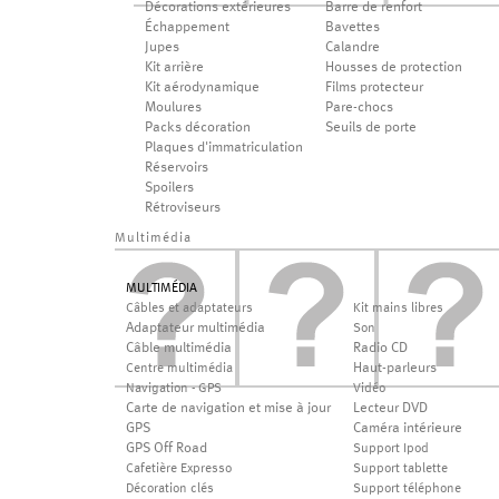
Décorations extérieures
Barre de renfort
Échappement
Bavettes
Jupes
Calandre
Kit arrière
Housses de protection
Kit aérodynamique
Films protecteur
Moulures
Pare-chocs
Packs décoration
Seuils de porte
Plaques d'immatriculation
Réservoirs
Spoilers
Rétroviseurs
Multimédia
MULTIMÉDIA
Câbles et adaptateurs
Kit mains libres
Adaptateur multimédia
Son
Câble multimédia
Radio CD
Haut-parleurs
Centre multimédia
Navigation - GPS
Vidéo
Carte de navigation et mise à jour
Lecteur DVD
GPS
Caméra intérieure
GPS Off Road
Support Ipod
Cafetière Expresso
Support tablette
Décoration clés
Support téléphone