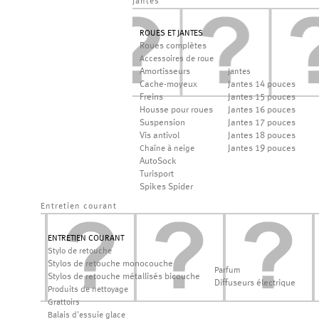
jantes
ROUES ET JANTES
Roues complètes
Accessoires de roue
Amortisseurs
Jantes
Cache-moyeux
Jantes 14 pouces
Freins
Jantes 15 pouces
Housse pour roues
Jantes 16 pouces
Suspension
Jantes 17 pouces
Vis antivol
Jantes 18 pouces
Jantes 19 pouces
Chaîne à neige
AutoSock
Turisport
Spikes Spider
Entretien courant
ENTRETIEN COURANT
Stylo de retouche
Stylos de retouche monocouche
Parfum
Stylos de retouche métallisés bicouche
Diffuseurs électrique
Produits de nettoyage
Grattoirs
Balais d'essuie glace