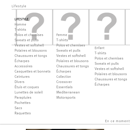
Lifestyle
LIFESTYLE
Homme
T-shirts
Polos et chemises
Femme
Sweats et pulls
T-shirts
Vestes et softshell
Polos et chemises
Enfant
Polaires et blousons
Sweats et pulls
T-shirts
Chaussures et tongs
Vestes et softshell
Polos et chemises
Écharpes
Polaires et blousons
Sweats et pulls
Chaussures et tongs
Accessoires
Vestes et softshell
Casquettes et bonnets
Écharpes
Polaires et blousons
Ceintures
Collection
Chaussures et tongs
Divers
Crossover
Écharpes
Étuis et coques
Essentials
Lunettes de soleil
Mediterranean
Parapluies
Motorsports
Pochettes
Sacs
Raquettes
En ce moment