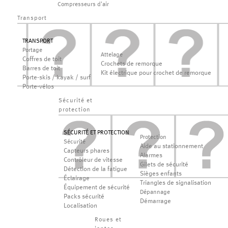
Compresseurs d'air
Transport
TRANSPORT
Portage
Attelage
Coffres de toit
Crochets de remorque
Barres de toit
Kit électrique pour crochet de remorque
Porte-skis / kayak / surf
Porte-vélos
Sécurité et
protection
SÉCURITÉ ET PROTECTION
Protection
Sécurité
Aide au stationnement
Capteurs phares
Alarmes
Contrôleur de vitesse
Gilets de sécurité
Détection de la fatigue
Sièges enfants
Éclairage
Triangles de signalisation
Équipement de sécurité
Dépannage
Packs sécurité
Démarrage
Localisation
Roues et