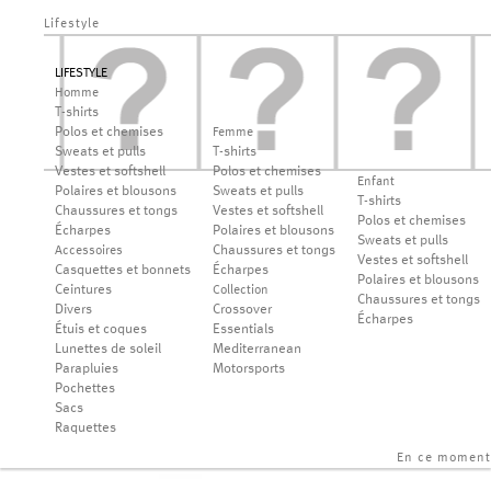
Lifestyle
LIFESTYLE
Homme
T-shirts
Polos et chemises
Femme
Sweats et pulls
T-shirts
Vestes et softshell
Polos et chemises
Enfant
Polaires et blousons
Sweats et pulls
T-shirts
Chaussures et tongs
Vestes et softshell
Polos et chemises
Écharpes
Polaires et blousons
Sweats et pulls
Chaussures et tongs
Accessoires
Vestes et softshell
Casquettes et bonnets
Écharpes
Polaires et blousons
Ceintures
Collection
Chaussures et tongs
Divers
Crossover
Écharpes
Étuis et coques
Essentials
Lunettes de soleil
Mediterranean
Parapluies
Motorsports
Pochettes
Sacs
Raquettes
En ce moment