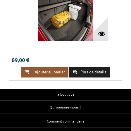
TAPIS DE COFFRE SEMI-RIGIDE LEON IV ST
89,00 €


Ajouter au panier
Plus de détails
la boutique
Qui sommes-nous ?
Comment commander ?