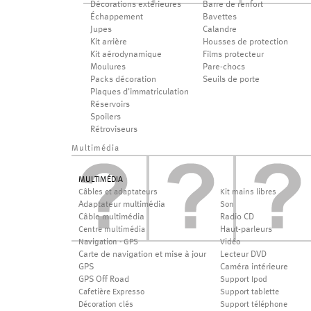
Décorations extérieures
Barre de renfort
Échappement
Bavettes
Jupes
Calandre
Kit arrière
Housses de protection
Kit aérodynamique
Films protecteur
Moulures
Pare-chocs
Packs décoration
Seuils de porte
Plaques d'immatriculation
Réservoirs
Spoilers
Rétroviseurs
Multimédia
MULTIMÉDIA
Câbles et adaptateurs
Kit mains libres
Adaptateur multimédia
Son
Câble multimédia
Radio CD
Haut-parleurs
Centre multimédia
Navigation - GPS
Vidéo
Carte de navigation et mise à jour
Lecteur DVD
GPS
Caméra intérieure
GPS Off Road
Support Ipod
Cafetière Expresso
Support tablette
Décoration clés
Support téléphone