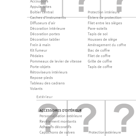
Accoudoirs
Appuie-têtes
Boîtier central
Protection intérieure
Caches d'instruments
Étriers de protection
Diffuseurs d'air
Filet entre les sièges
Décoration intérieure
Pare-soleils
Décoration portes
Tapis de sol
Décoration tablier
Housses de siège
Frein à main
Aménagement du coffre
Kit fumeur
Bac de coffre
Pédales
Filet de coffre
Pommeaux de levier de vitesse
Grille de coffre
Porte-objets
Tapis de coffre
Rétroviseurs intérieurs
Repose-pieds
Tableau des cadrans
Volants
Extérieur
ACCESSOIRES D'EXTÉRIEUR
Personnalisation extérieure
Revêtement montants
Adhésifs décoratifs
Capuchons de valves
Protection extérieure