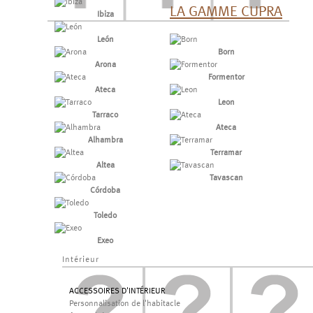
LA GAMME CUPRA
Ibiza
León
Born
Arona
Formentor
Ateca
Leon
Tarraco
Ateca
Alhambra
Terramar
Altea
Tavascan
Córdoba
Toledo
Exeo
Intérieur
ACCESSOIRES D'INTÉRIEUR
Personnalisation de l'habitacle