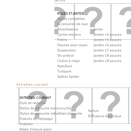
jantes
ROUES ET JANTES
Roues complètes
Accessoires de roue
Amortisseurs
Jantes
Cache-moyeux
Jantes 14 pouces
Freins
Jantes 15 pouces
Housse pour roues
Jantes 16 pouces
Suspension
Jantes 17 pouces
Vis antivol
Jantes 18 pouces
Jantes 19 pouces
Chaîne à neige
AutoSock
Turisport
Spikes Spider
Entretien courant
ENTRETIEN COURANT
Stylo de retouche
Stylos de retouche monocouche
Parfum
Stylos de retouche métallisés bicouche
Diffuseurs électrique
Produits de nettoyage
Grattoirs
Balais d'essuie glace