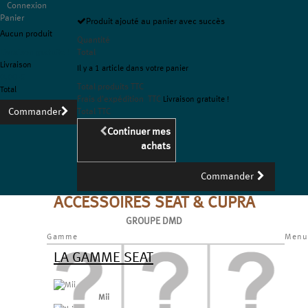
Connexion
Panier
Produit ajouté au panier avec succès
Aucun produit
Quantité
Livraison gratuite !
Total
Livraison
Il y a 1 article dans votre panier
0,00 €
Total produits TTC
Total
Frais d'expédition TTC
Livraison gratuite !
Commander
Total TTC
Continuer mes
achats
Commander
ACCESSOIRES SEAT & CUPRA
GROUPE DMD
Gamme
Menu
LA GAMME SEAT
Mii