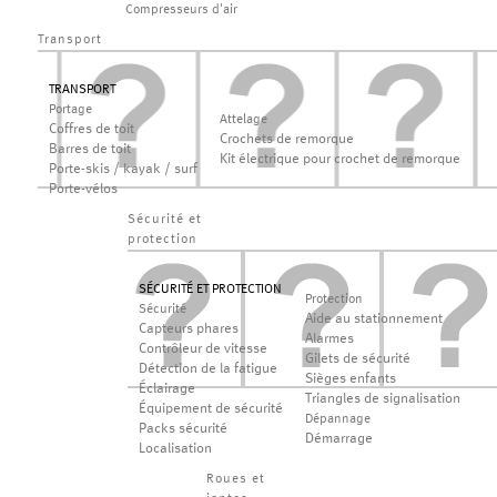
Compresseurs d'air
Transport
TRANSPORT
Portage
Attelage
Coffres de toit
Crochets de remorque
Barres de toit
Kit électrique pour crochet de remorque
Porte-skis / kayak / surf
Porte-vélos
Sécurité et
protection
SÉCURITÉ ET PROTECTION
Protection
Sécurité
Aide au stationnement
Capteurs phares
Alarmes
Contrôleur de vitesse
Gilets de sécurité
Détection de la fatigue
Sièges enfants
Éclairage
Triangles de signalisation
Équipement de sécurité
Dépannage
Packs sécurité
Démarrage
Localisation
Roues et