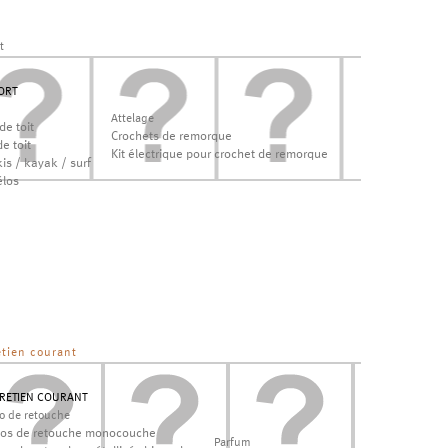
t
ORT
Attelage
de toit
Crochets de remorque
e toit
Kit électrique pour crochet de remorque
is / kayak / surf
élos
etien courant
RETIEN COURANT
lo de retouche
los de retouche monocouche
Parfum