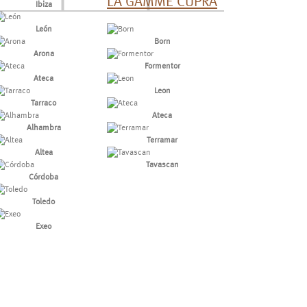
LA GAMME CUPRA
Ibiza
León
Born
Arona
Formentor
Ateca
Leon
Tarraco
Ateca
Alhambra
Terramar
Altea
Tavascan
Córdoba
Toledo
Exeo