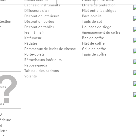
Boîtier central
eure
Protection intérieure
t
Caches d'instruments
Étriers de protection
Diffuseurs d'air
Filet entre les sièges
Décoration intérieure
Pare-soleils
tection
Décoration portes
Tapis de sol
r
Décoration tablier
Housses de siège
Frein à main
Aménagement du coffre
Kit fumeur
Bac de coffre
Pédales
Filet de coffre
Pommeaux de levier de vitesse
Grille de coffre
Porte-objets
Tapis de coffre
Rétroviseurs intérieurs
Repose-pieds
Tableau des cadrans
Volants
bres
urs
D
érieure
od
lette