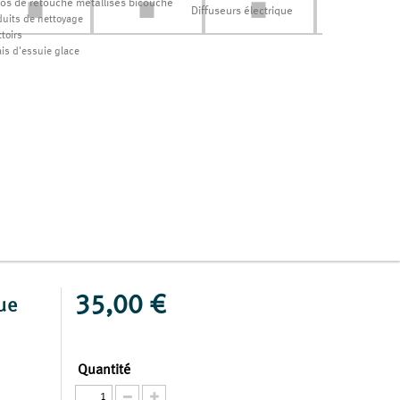
los de retouche métallisés bicouche
Diffuseurs électrique
duits de nettoyage
toirs
ais d'essuie glace
35,00 €
ue
Quantité