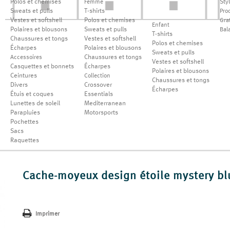
Polos et chemises
Sty
Femme
Sweats et pulls
T-shirts
Pro
Vestes et softshell
Polos et chemises
Grat
Enfant
Polaires et blousons
Sweats et pulls
Bal
T-shirts
Chaussures et tongs
Vestes et softshell
Polos et chemises
Écharpes
Polaires et blousons
Sweats et pulls
Chaussures et tongs
Accessoires
Vestes et softshell
Casquettes et bonnets
Écharpes
Polaires et blousons
Ceintures
Collection
Chaussures et tongs
Divers
Crossover
Écharpes
Étuis et coques
Essentials
Lunettes de soleil
Mediterranean
Parapluies
Motorsports
Pochettes
Sacs
Raquettes
Cache-moyeux design étoile mystery bl
Imprimer