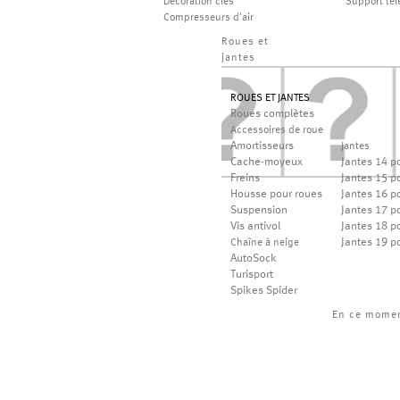
Décoration clés
Support té
Compresseurs d'air
Roues et
jantes
ROUES ET JANTES
Roues complètes
Accessoires de roue
Amortisseurs
Jantes
Cache-moyeux
Jantes 14 p
Freins
Jantes 15 p
Housse pour roues
Jantes 16 p
Suspension
Jantes 17 p
Vis antivol
Jantes 18 p
Jantes 19 p
Chaîne à neige
AutoSock
Turisport
Spikes Spider
En ce mome