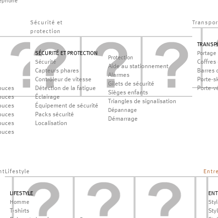
léphone
Sécurité et
Transpor
protection
TRANSP
SÉCURITÉ ET PROTECTION
Portage
Protection
Coffres 
Sécurité
Aide au stationnement
Capteurs phares
Barres d
Alarmes
Contrôleur de vitesse
Porte-sk
Gilets de sécurité
ouces
Détection de la fatigue
Porte-v
Sièges enfants
ouces
Éclairage
Triangles de signalisation
ouces
Équipement de sécurité
Dépannage
ouces
Packs sécurité
Démarrage
ouces
Localisation
ouces
nt
Lifestyle
Entr
LIFESTYLE
ENT
Homme
Sty
T-shirts
Sty