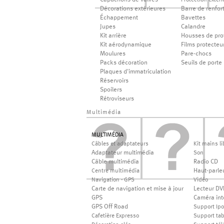
Capuchons de valves
Protection extéri
Décorations extérieures
Barre de renfor
Échappement
Bavettes
Jupes
Calandre
Kit arrière
Housses de pro
Kit aérodynamique
Films protecteu
Moulures
Pare-chocs
Packs décoration
Seuils de porte
Plaques d'immatriculation
Réservoirs
Spoilers
Rétroviseurs
Multimédia
MULTIMÉDIA
Câbles et adaptateurs
Kit mains li
Adaptateur multimédia
Son
Câble multimédia
Radio CD
Haut-parle
Centre multimédia
Navigation - GPS
Vidéo
Carte de navigation et mise à jour
Lecteur DV
GPS
Caméra int
GPS Off Road
Support Ip
Cafetière Expresso
Support tab