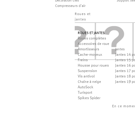
Décoration clés
Support té
Compresseurs d'air
Roues et
jantes
ROUES ET JANTES
Roues complètes
Accessoires de roue
Amortisseurs
Jantes
Cache-moyeux
Jantes 14 p
Freins
Jantes 15 p
Housse pour roues
Jantes 16 p
Suspension
Jantes 17 p
Vis antivol
Jantes 18 p
Jantes 19 p
Chaîne à neige
AutoSock
Turisport
Spikes Spider
En ce mome