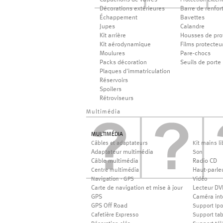
Capuchons de valves
Protection extéri
Décorations extérieures
Barre de renfor
Échappement
Bavettes
Jupes
Calandre
Kit arrière
Housses de pro
Kit aérodynamique
Films protecteu
Moulures
Pare-chocs
Packs décoration
Seuils de porte
Plaques d'immatriculation
Réservoirs
Spoilers
Rétroviseurs
Multimédia
MULTIMÉDIA
Câbles et adaptateurs
Kit mains li
Adaptateur multimédia
Son
Câble multimédia
Radio CD
Haut-parle
Centre multimédia
Navigation - GPS
Vidéo
Carte de navigation et mise à jour
Lecteur DV
GPS
Caméra int
GPS Off Road
Support Ip
Cafetière Expresso
Support tab