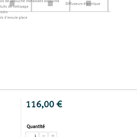
los de retouche métallisés bicouche
Diffuseurs électrique
duits de nettoyage
toirs
ais d'essuie glace
116,00 €
Quantité