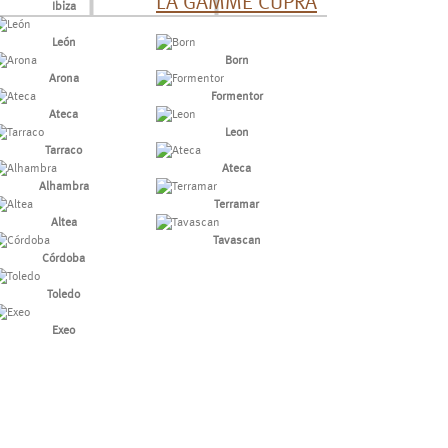
LA GAMME CUPRA
Ibiza
León
Born
Arona
Formentor
Ateca
Leon
Tarraco
Ateca
Alhambra
Terramar
Altea
Tavascan
Córdoba
Toledo
Exeo