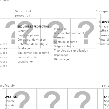
léphone
Sécurité et
Transpor
protection
TRANSP
SÉCURITÉ ET PROTECTION
Portage
Protection
Coffres 
Sécurité
Aide au stationnement
Capteurs phares
Barres d
Alarmes
Contrôleur de vitesse
Porte-sk
Gilets de sécurité
ouces
Détection de la fatigue
Porte-v
Sièges enfants
ouces
Éclairage
Triangles de signalisation
ouces
Équipement de sécurité
Dépannage
ouces
Packs sécurité
Démarrage
ouces
Localisation
ouces
nt
Lifestyle
Entr
LIFESTYLE
ENT
Homme
Sty
T-shirts
Sty