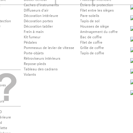
Boîtier central
eure
Protection intérieure
t
Caches d'instruments
Étriers de protection
Diffuseurs d'air
Filet entre les sièges
Décoration intérieure
Pare-soleils
tection
Décoration portes
Tapis de sol
r
Décoration tablier
Housses de siège
Frein à main
Aménagement du coffre
Kit fumeur
Bac de coffre
Pédales
Filet de coffre
Pommeaux de levier de vitesse
Grille de coffre
Porte-objets
Tapis de coffre
Rétroviseurs intérieurs
Repose-pieds
Tableau des cadrans
Volants
bres
urs
D
érieure
od
lette