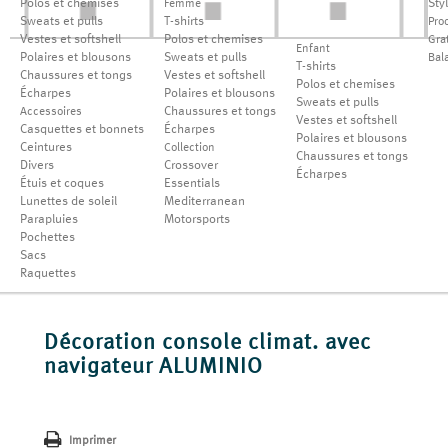
Polos et chemises
Sty
Femme
Sweats et pulls
T-shirts
Pro
Vestes et softshell
Polos et chemises
Grat
Enfant
Polaires et blousons
Sweats et pulls
Bal
T-shirts
Chaussures et tongs
Vestes et softshell
Polos et chemises
Écharpes
Polaires et blousons
Sweats et pulls
Chaussures et tongs
Accessoires
Vestes et softshell
Casquettes et bonnets
Écharpes
Polaires et blousons
Ceintures
Collection
Chaussures et tongs
Divers
Crossover
Écharpes
Étuis et coques
Essentials
Lunettes de soleil
Mediterranean
Parapluies
Motorsports
Pochettes
Sacs
Raquettes
Décoration console climat. avec
navigateur ALUMINIO
Imprimer