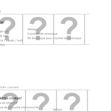
t
ORT
Attelage
de toit
Crochets de remorque
e toit
Kit électrique pour crochet de remorque
is / kayak / surf
élos
etien courant
RETIEN COURANT
lo de retouche
los de retouche monocouche
Parfum