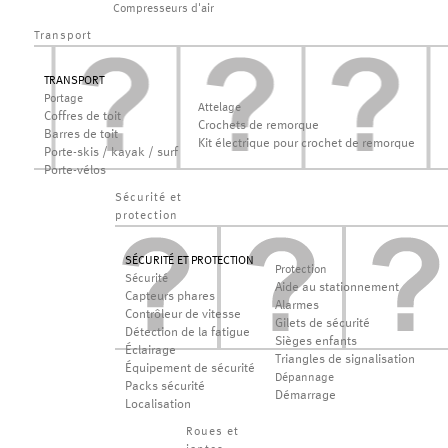
Compresseurs d'air
Transport
TRANSPORT
Portage
Attelage
Coffres de toit
Crochets de remorque
Barres de toit
Kit électrique pour crochet de remorque
Porte-skis / kayak / surf
Porte-vélos
Sécurité et
protection
SÉCURITÉ ET PROTECTION
Protection
Sécurité
Aide au stationnement
Capteurs phares
Alarmes
Contrôleur de vitesse
Gilets de sécurité
Détection de la fatigue
Sièges enfants
Éclairage
Triangles de signalisation
Équipement de sécurité
Dépannage
Packs sécurité
Démarrage
Localisation
Roues et