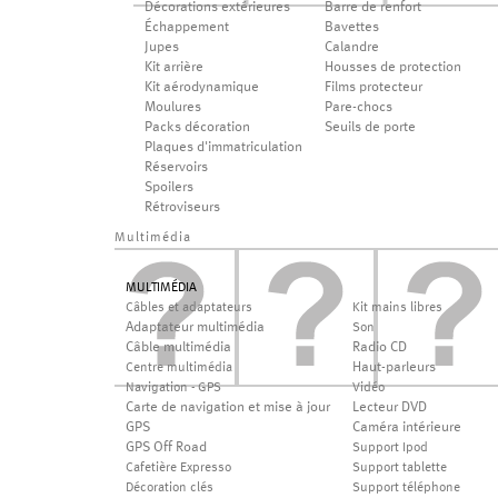
Décorations extérieures
Barre de renfort
Échappement
Bavettes
Jupes
Calandre
Kit arrière
Housses de protection
Kit aérodynamique
Films protecteur
Moulures
Pare-chocs
Packs décoration
Seuils de porte
Plaques d'immatriculation
Réservoirs
Spoilers
Rétroviseurs
Multimédia
MULTIMÉDIA
Câbles et adaptateurs
Kit mains libres
Adaptateur multimédia
Son
Câble multimédia
Radio CD
Haut-parleurs
Centre multimédia
Navigation - GPS
Vidéo
Carte de navigation et mise à jour
Lecteur DVD
GPS
Caméra intérieure
GPS Off Road
Support Ipod
Cafetière Expresso
Support tablette
Décoration clés
Support téléphone