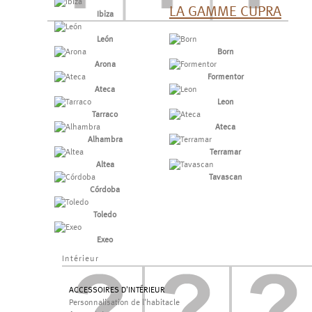
LA GAMME CUPRA
Ibiza
León
Born
Arona
Formentor
Ateca
Leon
Tarraco
Ateca
Alhambra
Terramar
Altea
Tavascan
Córdoba
Toledo
Exeo
Intérieur
ACCESSOIRES D'INTÉRIEUR
Personnalisation de l'habitacle