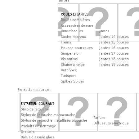
jantes
ROUES ET JANTES
Roues complètes
Accessoires de roue
Amortisseurs
Jantes
Cache-moyeux
Jantes 14 pouces
Freins
Jantes 15 pouces
Housse pour roues
Jantes 16 pouces
Suspension
Jantes 17 pouces
Vis antivol
Jantes 18 pouces
Jantes 19 pouces
Chaîne à neige
AutoSock
Turisport
Spikes Spider
Entretien courant
ENTRETIEN COURANT
Stylo de retouche
Stylos de retouche monocouche
Parfum
Stylos de retouche métallisés bicouche
Diffuseurs électrique
Produits de nettoyage
Grattoirs
Balais d'essuie glace