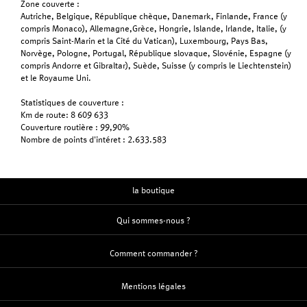
Zone couverte :
Autriche, Belgique, République chèque, Danemark, Finlande, France (y
compris Monaco), Allemagne,Grèce, Hongrie, Islande, Irlande, Italie, (y
compris Saint-Marin et la Cité du Vatican), Luxembourg, Pays Bas,
Norvège, Pologne, Portugal, République slovaque, Slovénie, Espagne (y
compris Andorre et Gibraltar), Suède, Suisse (y compris le Liechtenstein)
et le Royaume Uni.
Statistiques de couverture :
Km de route: 8 609 633
Couverture routière : 99,90%
Nombre de points d'intéret : 2.633.583
la boutique
Qui sommes-nous ?
Comment commander ?
Mentions légales