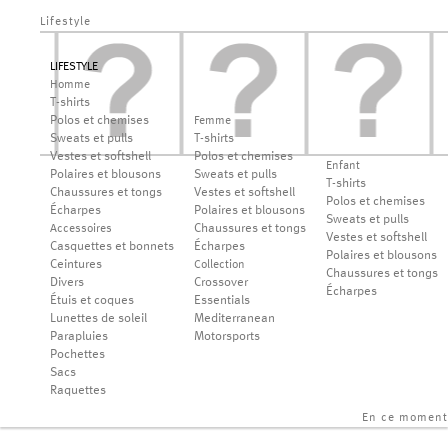
Lifestyle
LIFESTYLE
Homme
T-shirts
Polos et chemises
Femme
Sweats et pulls
T-shirts
Vestes et softshell
Polos et chemises
Enfant
Polaires et blousons
Sweats et pulls
T-shirts
Chaussures et tongs
Vestes et softshell
Polos et chemises
Écharpes
Polaires et blousons
Sweats et pulls
Chaussures et tongs
Accessoires
Vestes et softshell
Casquettes et bonnets
Écharpes
Polaires et blousons
Ceintures
Collection
Chaussures et tongs
Divers
Crossover
Écharpes
Étuis et coques
Essentials
Lunettes de soleil
Mediterranean
Parapluies
Motorsports
Pochettes
Sacs
Raquettes
En ce moment