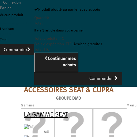
Connexion
Panier
Produit ajouté au panier avec succès
Aucun produit
Quantité
Livraison gratuite !
Total
Livraison
Il y a 1 article dans votre panier
0,00 €
Total produits TTC
Total
Frais d'expédition TTC
Livraison gratuite !
Commander
Total TTC
Continuer mes
achats
Commander
ACCESSOIRES SEAT & CUPRA
GROUPE DMD
Gamme
Menu
LA GAMME SEAT
Mii