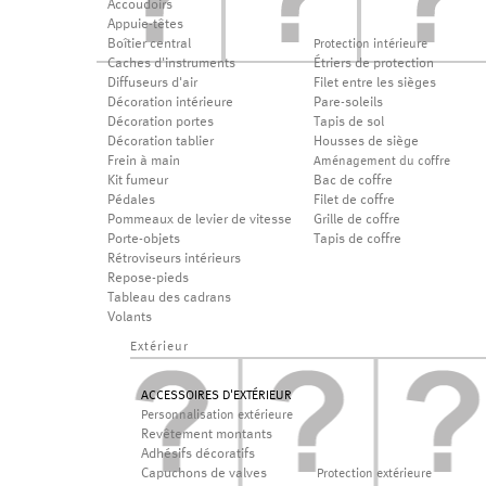
Accoudoirs
Appuie-têtes
Boîtier central
Protection intérieure
Caches d'instruments
Étriers de protection
Diffuseurs d'air
Filet entre les sièges
Décoration intérieure
Pare-soleils
Décoration portes
Tapis de sol
Décoration tablier
Housses de siège
Frein à main
Aménagement du coffre
Kit fumeur
Bac de coffre
Pédales
Filet de coffre
Pommeaux de levier de vitesse
Grille de coffre
Porte-objets
Tapis de coffre
Rétroviseurs intérieurs
Repose-pieds
Tableau des cadrans
Volants
Extérieur
ACCESSOIRES D'EXTÉRIEUR
Personnalisation extérieure
Revêtement montants
Adhésifs décoratifs
Capuchons de valves
Protection extérieure