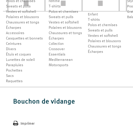
Polos et chemises
Sty
Femme
Sweats et pulls
T-shirts
Pro
Vestes et softshell
Polos et chemises
Grat
Enfant
Polaires et blousons
Sweats et pulls
Bal
T-shirts
Chaussures et tongs
Vestes et softshell
Polos et chemises
Écharpes
Polaires et blousons
Sweats et pulls
Chaussures et tongs
Accessoires
Vestes et softshell
Casquettes et bonnets
Écharpes
Polaires et blousons
Ceintures
Collection
Chaussures et tongs
Divers
Crossover
Écharpes
Étuis et coques
Essentials
Lunettes de soleil
Mediterranean
Parapluies
Motorsports
Pochettes
Sacs
Raquettes
Bouchon de vidange
Imprimer