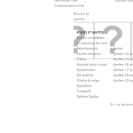
Décoration clés
Support té
Compresseurs d'air
Roues et
jantes
ROUES ET JANTES
Roues complètes
Accessoires de roue
Amortisseurs
Jantes
Cache-moyeux
Jantes 14 p
Freins
Jantes 15 p
Housse pour roues
Jantes 16 p
Suspension
Jantes 17 p
Vis antivol
Jantes 18 p
Jantes 19 p
Chaîne à neige
AutoSock
Turisport
Spikes Spider
En ce mome