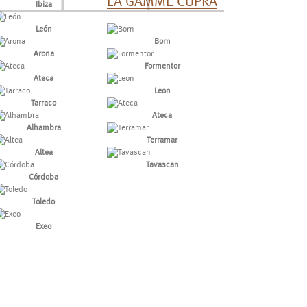
LA GAMME CUPRA
Ibiza
León
Born
Arona
Formentor
Ateca
Leon
Tarraco
Ateca
Alhambra
Terramar
Altea
Tavascan
Córdoba
Toledo
Exeo