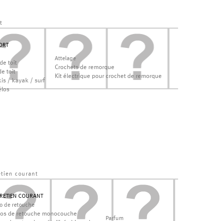
t
ORT
Attelage
de toit
Crochets de remorque
e toit
Kit électrique pour crochet de remorque
is / kayak / surf
élos
etien courant
RETIEN COURANT
lo de retouche
los de retouche monocouche
Parfum