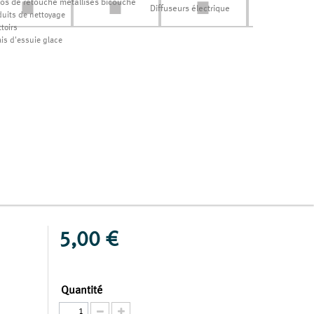
los de retouche métallisés bicouche
Diffuseurs électrique
duits de nettoyage
toirs
ais d'essuie glace
5,00 €
Quantité