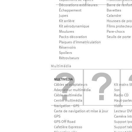
Capuchons de valves
Protection extéri
Décorations extérieures
Barre de renfor
Échappement
Bavettes
Jupes
Calandre
Kit arrière
Housses de pro
Kit aérodynamique
Films protecteu
Moulures
Pare-chocs
Packs décoration
Seuils de porte
Plaques d'immatriculation
Réservoirs
Spoilers
Rétroviseurs
Multimédia
MULTIMÉDIA
Câbles et adaptateurs
Kit mains li
Adaptateur multimédia
Son
Câble multimédia
Radio CD
Haut-parle
Centre multimédia
Navigation - GPS
Vidéo
Carte de navigation et mise à jour
Lecteur DV
GPS
Caméra int
GPS Off Road
Support Ip
Cafetière Expresso
Support tab