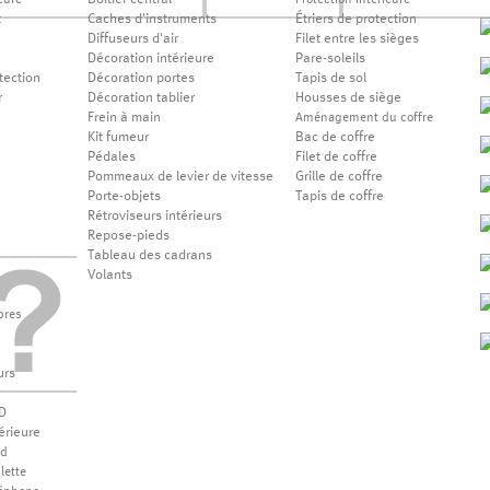
Boîtier central
eure
Protection intérieure
t
Caches d'instruments
Étriers de protection
Diffuseurs d'air
Filet entre les sièges
Décoration intérieure
Pare-soleils
tection
Décoration portes
Tapis de sol
r
Décoration tablier
Housses de siège
Frein à main
Aménagement du coffre
Kit fumeur
Bac de coffre
Pédales
Filet de coffre
Pommeaux de levier de vitesse
Grille de coffre
Porte-objets
Tapis de coffre
Rétroviseurs intérieurs
Repose-pieds
Tableau des cadrans
Volants
bres
urs
D
érieure
od
lette