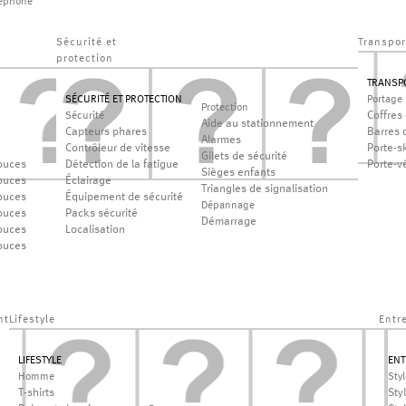
léphone
Sécurité et
Transpor
protection
TRANSP
SÉCURITÉ ET PROTECTION
Portage
Protection
Coffres 
Sécurité
Aide au stationnement
Capteurs phares
Barres d
Alarmes
Contrôleur de vitesse
Porte-sk
Gilets de sécurité
ouces
Détection de la fatigue
Porte-v
Sièges enfants
ouces
Éclairage
Triangles de signalisation
ouces
Équipement de sécurité
Dépannage
ouces
Packs sécurité
Démarrage
ouces
Localisation
ouces
nt
Lifestyle
Entr
LIFESTYLE
ENT
Homme
Sty
T-shirts
Sty