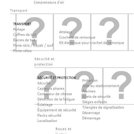
Compresseurs d'air
Transport
TRANSPORT
Portage
Attelage
Coffres de toit
Crochets de remorque
Barres de toit
Kit électrique pour crochet de remorque
Porte-skis / kayak / surf
Porte-vélos
Sécurité et
protection
SÉCURITÉ ET PROTECTION
Protection
Sécurité
Aide au stationnement
Capteurs phares
Alarmes
Contrôleur de vitesse
Gilets de sécurité
Détection de la fatigue
Sièges enfants
Éclairage
Triangles de signalisation
Équipement de sécurité
Dépannage
Packs sécurité
Démarrage
Localisation
Roues et