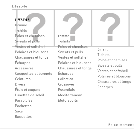
Lifestyle
LIFESTYLE
Homme
T-shirts
Polos et chemises
Femme
Sweats et pulls
T-shirts
Vestes et softshell
Polos et chemises
Enfant
Polaires et blousons
Sweats et pulls
T-shirts
Chaussures et tongs
Vestes et softshell
Polos et chemises
Écharpes
Polaires et blousons
Sweats et pulls
Chaussures et tongs
Accessoires
Vestes et softshell
Casquettes et bonnets
Écharpes
Polaires et blousons
Ceintures
Collection
Chaussures et tongs
Divers
Crossover
Écharpes
Étuis et coques
Essentials
Lunettes de soleil
Mediterranean
Parapluies
Motorsports
Pochettes
Sacs
Raquettes
En ce moment