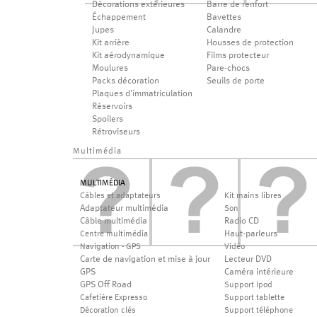
Décorations extérieures
Barre de renfort
Échappement
Bavettes
Jupes
Calandre
Kit arrière
Housses de protection
Kit aérodynamique
Films protecteur
Moulures
Pare-chocs
Packs décoration
Seuils de porte
Plaques d'immatriculation
Réservoirs
Spoilers
Rétroviseurs
Multimédia
MULTIMÉDIA
Câbles et adaptateurs
Kit mains libres
Adaptateur multimédia
Son
Câble multimédia
Radio CD
Haut-parleurs
Centre multimédia
Navigation - GPS
Vidéo
Carte de navigation et mise à jour
Lecteur DVD
GPS
Caméra intérieure
GPS Off Road
Support Ipod
Cafetière Expresso
Support tablette
Décoration clés
Support téléphone