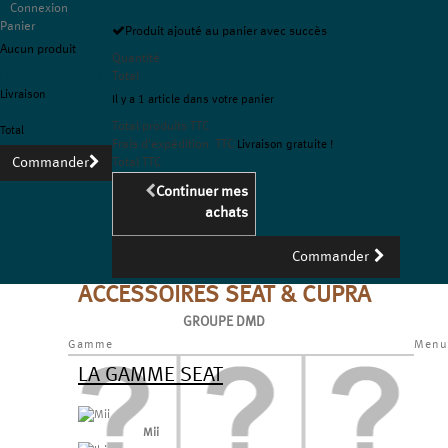
Connexion
Panier
Produit ajouté au panier avec succès
Aucun produit
Quantité
Livraison gratuite !
Total
Livraison
Il y a 1 article dans votre panier
0,00 €
Total produits TTC
Total
Frais d'expédition TTC
Livraison gratuite !
Commander
Total TTC
Continuer mes
achats
Commander
ACCESSOIRES SEAT & CUPRA
GROUPE DMD
Gamme
Menu
LA GAMME SEAT
Mii