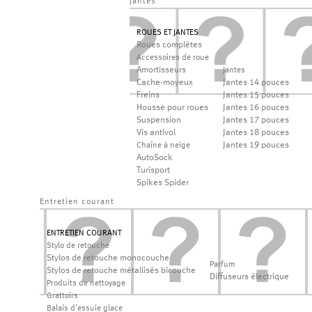
jantes
ROUES ET JANTES
Roues complètes
Accessoires de roue
Amortisseurs
Jantes
Cache-moyeux
Jantes 14 pouces
Freins
Jantes 15 pouces
Housse pour roues
Jantes 16 pouces
Suspension
Jantes 17 pouces
Vis antivol
Jantes 18 pouces
Jantes 19 pouces
Chaîne à neige
AutoSock
Turisport
Spikes Spider
Entretien courant
ENTRETIEN COURANT
Stylo de retouche
Stylos de retouche monocouche
Parfum
Stylos de retouche métallisés bicouche
Diffuseurs électrique
Produits de nettoyage
Grattoirs
Balais d'essuie glace