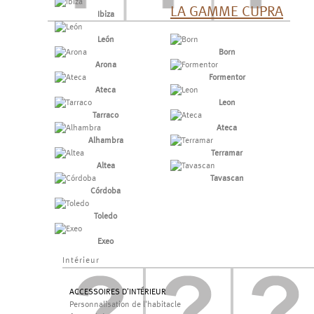
LA GAMME CUPRA
Ibiza
León
Born
Arona
Formentor
Ateca
Leon
Tarraco
Ateca
Alhambra
Terramar
Altea
Tavascan
Córdoba
Toledo
Exeo
Intérieur
ACCESSOIRES D'INTÉRIEUR
Personnalisation de l'habitacle