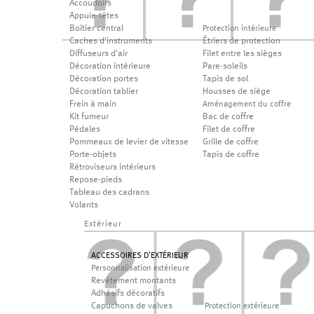
Accoudoirs
Appuie-têtes
Boîtier central
Protection intérieure
Caches d'instruments
Étriers de protection
Diffuseurs d'air
Filet entre les sièges
Décoration intérieure
Pare-soleils
Décoration portes
Tapis de sol
Décoration tablier
Housses de siège
Frein à main
Aménagement du coffre
Kit fumeur
Bac de coffre
Pédales
Filet de coffre
Pommeaux de levier de vitesse
Grille de coffre
Porte-objets
Tapis de coffre
Rétroviseurs intérieurs
Repose-pieds
Tableau des cadrans
Volants
Extérieur
ACCESSOIRES D'EXTÉRIEUR
Personnalisation extérieure
Revêtement montants
Adhésifs décoratifs
Capuchons de valves
Protection extérieure